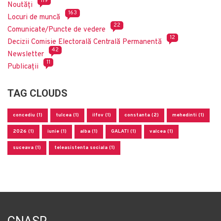
119
Noutăți
163
Locuri de muncă
22
Comunicate/Puncte de vedere
12
Decizii Comisie Electorală Centrală Permanentă
42
Newsletter
11
Publicații
TAG CLOUDS
concediu (1)
tulcea (1)
ilfov (1)
constanta (2)
mehedinti (1)
2026 (1)
iunie (1)
alba (1)
GALATI (1)
valcea (1)
suceava (1)
teleasistenta sociala (1)