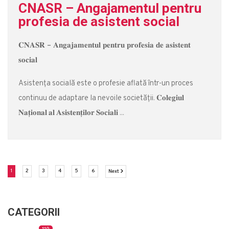
CNASR – Angajamentul pentru
profesia de asistent social
𝐂𝐍𝐀𝐒𝐑 – 𝐀𝐧𝐠𝐚𝐣𝐚𝐦𝐞𝐧𝐭𝐮𝐥 𝐩𝐞𝐧𝐭𝐫𝐮 𝐩𝐫𝐨𝐟𝐞𝐬𝐢𝐚 𝐝𝐞 𝐚𝐬𝐢𝐬𝐭𝐞𝐧𝐭
𝐬𝐨𝐜𝐢𝐚𝐥
Asistența socială este o profesie aflată într-un proces
continuu de adaptare la nevoile societății. 𝐂𝐨𝐥𝐞𝐠𝐢𝐮𝐥
𝐍𝐚𝐭̦𝐢𝐨𝐧𝐚𝐥 𝐚𝐥 𝐀𝐬𝐢𝐬𝐭𝐞𝐧𝐭̦𝐢𝐥𝐨𝐫 𝐒𝐨𝐜𝐢𝐚𝐥𝐢 ...
(current)
(current)
(current)
(current)
(current)
(current)
Next
1
2
3
4
5
6
Next
CATEGORII