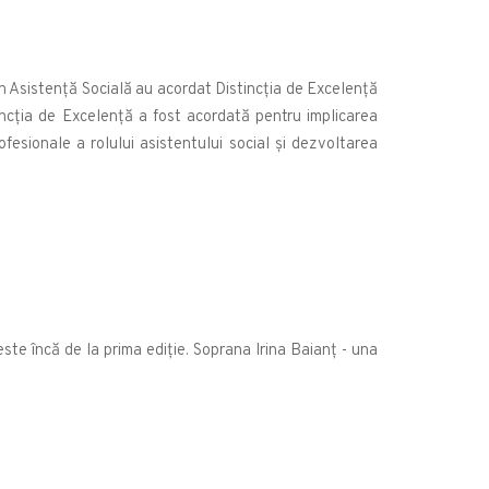
n Asistență Socială au acordat Distincția de Excelență
tincția de Excelență a fost acordată pentru implicarea
ofesionale a rolului asistentului social și dezvoltarea
te încă de la prima ediție. Soprana Irina Baianț - una