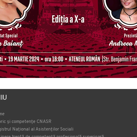
IU
me
oric și competențe CNASR
istrul Național al Asistenților Sociali