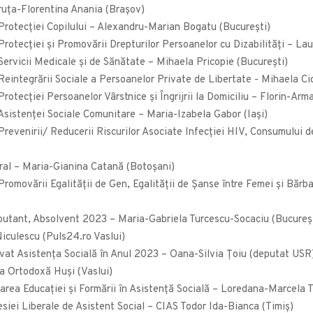
truța-Florentina Anania (Brașov)
 Protecţiei Copilului – Alexandru-Marian Bogatu (București)
rotecţiei şi Promovării Drepturilor Persoanelor cu Dizabilităţi – Lau
Servicii Medicale și de Sănătate – Mihaela Pricopie (București)
Reintegrării Sociale a Persoanelor Private de Libertate - Mihaela Ci
rotecției Persoanelor Vârstnice şi Îngrijrii la Domiciliu – Florin-A
Asistenţei Sociale Comunitare – Maria-Izabela Gabor (Iași)
Prevenirii/ Reducerii Riscurilor Asociate Infecției HIV, Consumului d
ural – Maria-Gianina Catană (Botoșani)
romovării Egalității de Gen, Egalității de Șanse între Femei și Bărb
butant, Absolvent 2023 – Maria-Gabriela Turcescu-Socaciu (Bucureș
iculescu (Puls24.ro Vaslui)
ovat Asistența Socială în Anul 2023 – Oana-Silvia Țoiu (deputat USR
ia Ortodoxă Huși (Vaslui)
rea Educaţiei şi Formării în Asistenţă Socială – Loredana-Marcela T
iei Liberale de Asistent Social – CIAS Todor Ida-Bianca (Timiș)