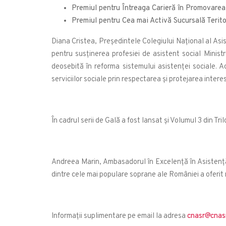
Premiul pentru Întreaga Carieră în Promovarea
Premiul pentru Cea mai Activă Sucursală Terito
Diana Cristea, Președintele Colegiului Național al As
pentru susținerea profesiei de asistent social Minist
deosebită în reforma sistemului asistenței sociale. Ac
serviciilor sociale prin respectarea și protejarea inter
În cadrul serii de Gală a fost lansat și Volumul 3 din Tri
Andreea Marin, Ambasadorul în Excelență în Asistență 
dintre cele mai populare soprane ale României a oferit m
Informații suplimentare pe email la adresa
cnasr@cnasr