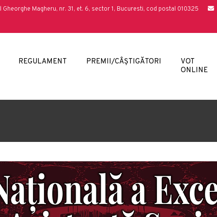
l Gheorghe Magheru, nr. 31, et. 6, sector 1, Bucuresti, cod postal 010325
REGULAMENT
PREMII/CÂȘTIGĂTORI
VOT
ONLINE