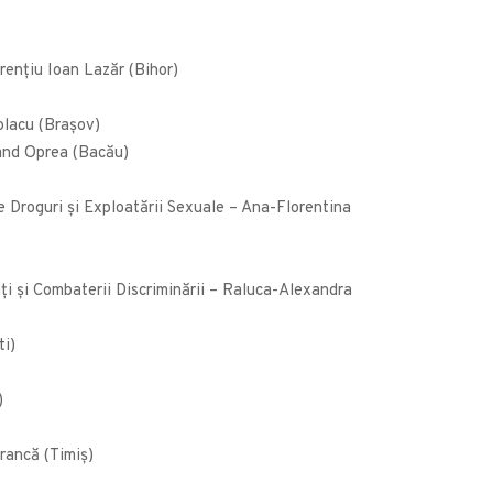
rențiu Ioan Lazăr (Bihor)
olacu (Brașov)
rmand Oprea (Bacău)
e Droguri și Exploatării Sexuale – Ana-Florentina
ați și Combaterii Discriminării – Raluca-Alexandra
ti)
)
rancă (Timiș)