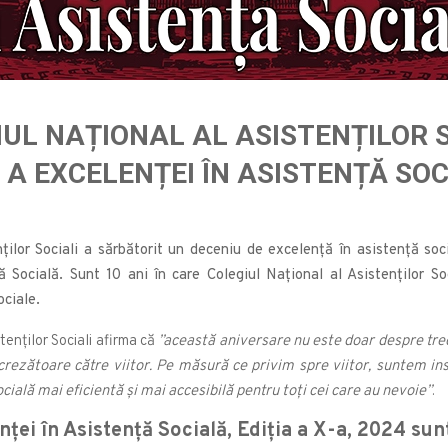
UL NAȚIONAL AL ASISTENȚILOR 
 EXCELENȚEI ÎN ASISTENȚĂ SOCI
ţilor Sociali a sărbătorit un deceniu de excelență în asistență soci
 Socială. Sunt 10 ani în care Colegiul Național al Asistenților So
ociale.
tenților Sociali afirma că
”această aniversare nu este doar despre trec
ncrezătoare către viitor. Pe măsură ce privim spre viitor, suntem ins
cială mai eficientă și mai accesibilă pentru toți cei care au nevoie”
.
nței în Asistență Socială, Ediția a X-a, 2024 sun