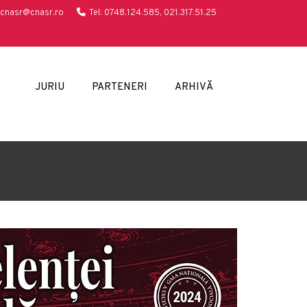
cnasr@cnasr.ro
Tel: 0748.124.585, 021.317.51.25
JURIU
PARTENERI
ARHIVĂ