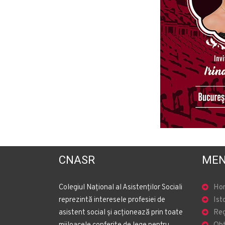
CNASR
MEN
Colegiul Național al Asistenților Sociali
Ho
reprezintă interesele profesiei de
Ist
asistent social și acționează prin toate
Reg