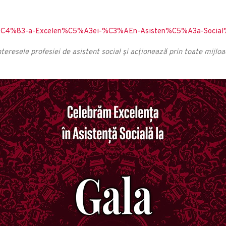
al%C4%83-a-Excelen%C5%A3ei-%C3%AEn-Asisten%C5%A3a-Soc
interesele profesiei de asistent social și acționează prin toate mijlo