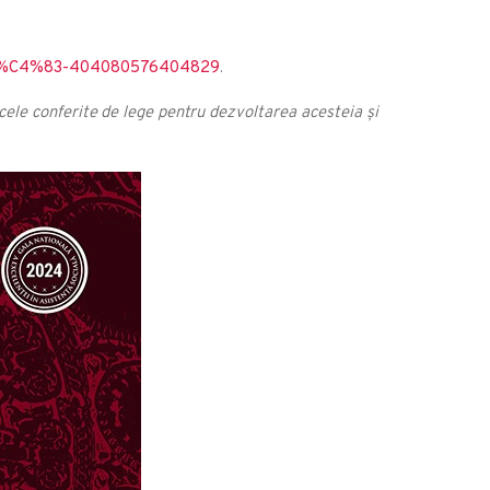
ial%C4%83-404080576404829
.
acele conferite de lege pentru dezvoltarea acesteia și