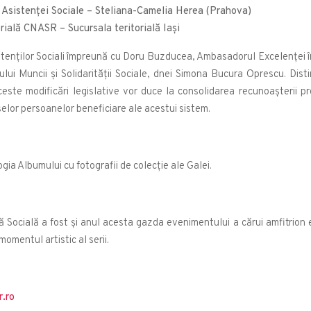
 Asistenţei Sociale – Steliana-Camelia Herea (Prahova)
rială CNASR – Sucursala teritorială Iași
istenților Sociali împreună cu Doru Buzducea, Ambasadorul Excelenței î
rului Muncii și Solidarității Sociale, dnei Simona Bucura Oprescu. Dis
este modificări legislative vor duce la consolidarea recunoașterii pr
eselor persoanelor beneficiare ale acestui sistem.
logia Albumului cu fotografii de colecție ale Galei.
Socială a fost și anul acesta gazda evenimentului a cărui amfitrion es
omentul artistic al serii.
.ro