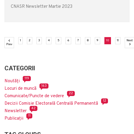
CNASR Newsletter Martie 2023
(current)
(current)
(current)
(current)
(current)
(current)
(current)
(current)
(current)
(current)
(current)
1
2
3
4
5
6
7
8
9
10
11
Next
Ne
Previous
Prev
CATEGORII
119
Noutăți
163
Locuri de muncă
22
Comunicate/Puncte de vedere
12
Decizii Comisie Electorală Centrală Permanentă
42
Newsletter
11
Publicații