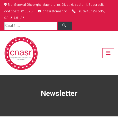
Bld. General Gheorghe Magheru, nr. 31, et. 6, sector 1, Bucuresti,
cod postal 010325
cnasr@cnasr.ro
Tel: 0748.124.585,
021.317.51.25
Newsletter