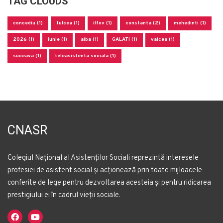
TAG CLOUDS
concediu (1)
tulcea (1)
ilfov (1)
constanta (2)
mehedinti (1)
2026 (1)
iunie (1)
alba (1)
GALATI (1)
valcea (1)
suceava (1)
teleasistenta sociala (1)
CNASR
Colegiul Național al Asistenților Sociali reprezintă interesele
profesiei de asistent social și acționează prin toate mijloacele
conferite de lege pentru dezvoltarea acesteia și pentru ridicarea
prestigiului ei în cadrul vieții sociale.