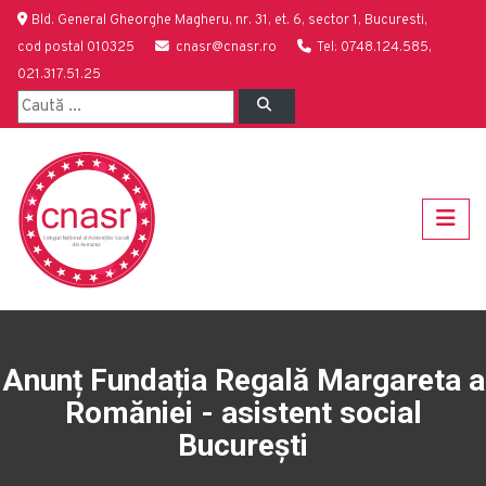
Bld. General Gheorghe Magheru, nr. 31, et. 6, sector 1, Bucuresti,
cod postal 010325
cnasr@cnasr.ro
Tel: 0748.124.585,
021.317.51.25
Anunț Fundația Regală Margareta a
Romăniei - asistent social
București