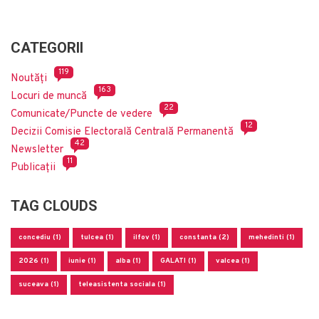
CATEGORII
119
Noutăți
163
Locuri de muncă
22
Comunicate/Puncte de vedere
12
Decizii Comisie Electorală Centrală Permanentă
42
Newsletter
11
Publicații
TAG CLOUDS
concediu (1)
tulcea (1)
ilfov (1)
constanta (2)
mehedinti (1)
2026 (1)
iunie (1)
alba (1)
GALATI (1)
valcea (1)
suceava (1)
teleasistenta sociala (1)