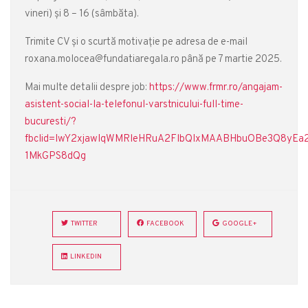
vineri) și 8 – 16 (sâmbăta).
Trimite CV și o scurtă motivație pe adresa de e-mail
roxana.molocea@fundatiaregala.ro până pe 7 martie 2025.
Mai multe detalii despre job:
https://www.frmr.ro/angajam-
asistent-social-la-telefonul-varstnicului-full-time-
bucuresti/?
fbclid=IwY2xjawIqWMRleHRuA2FlbQIxMAABHbuOBe3Q8yEa
1MkGPS8dQg
TWITTER
FACEBOOK
GOOGLE+
LINKEDIN