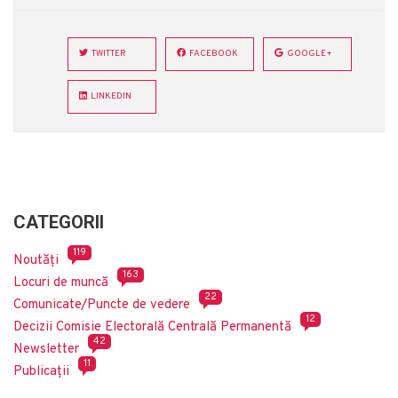
TWITTER
FACEBOOK
GOOGLE+
LINKEDIN
CATEGORII
119
Noutăți
163
Locuri de muncă
22
Comunicate/Puncte de vedere
12
Decizii Comisie Electorală Centrală Permanentă
42
Newsletter
11
Publicații