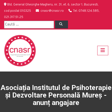
Bld. General Gheorghe Magheru, nr. 31, et. 6, sector 1, Bucuresti,
cod postal 010325
cnasr@cnasr.ro
Tel: 0748.124.585,
021.317.51.25
Asociația Institutul de Psihoterapie
și Dezvoltare Personală Mureș -
anunț angajare