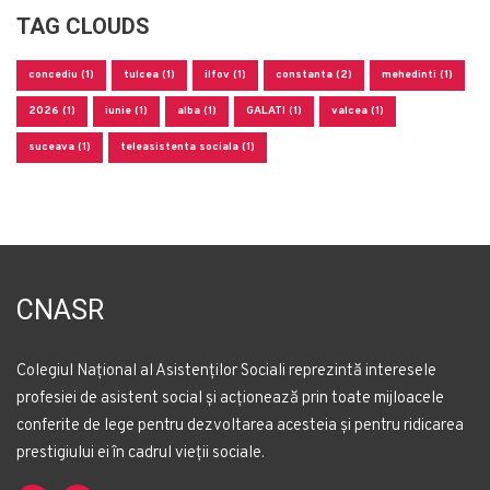
TAG CLOUDS
concediu (1)
tulcea (1)
ilfov (1)
constanta (2)
mehedinti (1)
2026 (1)
iunie (1)
alba (1)
GALATI (1)
valcea (1)
suceava (1)
teleasistenta sociala (1)
CNASR
Colegiul Național al Asistenților Sociali reprezintă interesele
profesiei de asistent social și acționează prin toate mijloacele
conferite de lege pentru dezvoltarea acesteia și pentru ridicarea
prestigiului ei în cadrul vieții sociale.