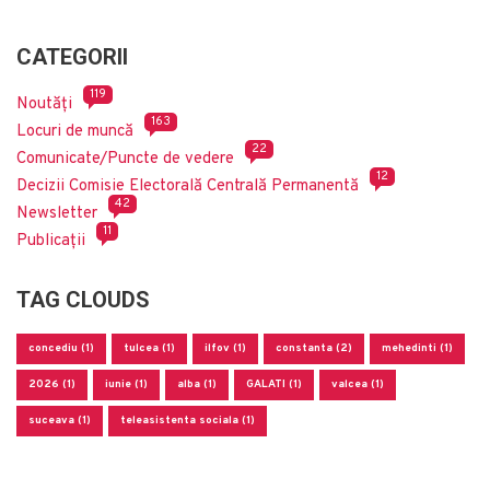
CATEGORII
119
Noutăți
163
Locuri de muncă
22
Comunicate/Puncte de vedere
12
Decizii Comisie Electorală Centrală Permanentă
42
Newsletter
11
Publicații
TAG CLOUDS
concediu (1)
tulcea (1)
ilfov (1)
constanta (2)
mehedinti (1)
2026 (1)
iunie (1)
alba (1)
GALATI (1)
valcea (1)
suceava (1)
teleasistenta sociala (1)