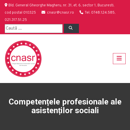
Bld. General Gheorghe Magheru, nr. 31, et. 6, sector 1, Bucuresti,
cod postal 010325
cnasr@cnasr.ro
Tel: 0748.124.585,
021.317.51.25
Competențele profesionale ale
asistenților sociali