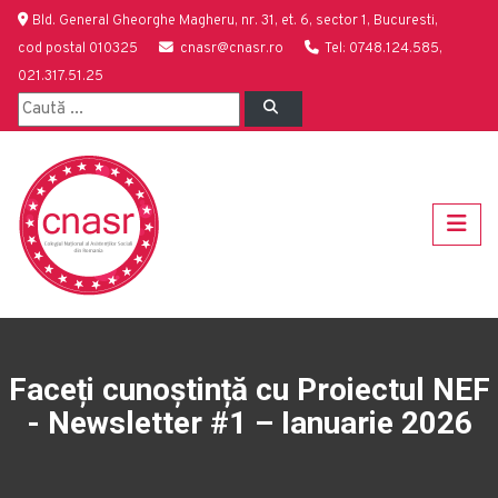
Bld. General Gheorghe Magheru, nr. 31, et. 6, sector 1, Bucuresti,
cod postal 010325
cnasr@cnasr.ro
Tel: 0748.124.585,
021.317.51.25
Faceți cunoștință cu Proiectul NEF
- Newsletter #1 – Ianuarie 2026