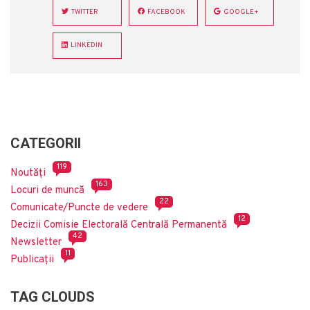
TWITTER
FACEBOOK
GOOGLE+
LINKEDIN
CATEGORII
119
Noutăți
163
Locuri de muncă
22
Comunicate/Puncte de vedere
12
Decizii Comisie Electorală Centrală Permanentă
42
Newsletter
11
Publicații
TAG CLOUDS