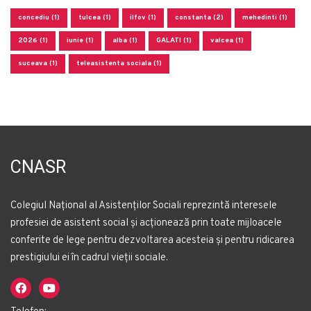
concediu (1)
tulcea (1)
ilfov (1)
constanta (2)
mehedinti (1)
2026 (1)
iunie (1)
alba (1)
GALATI (1)
valcea (1)
suceava (1)
teleasistenta sociala (1)
CNASR
Colegiul Național al Asistenților Sociali reprezintă interesele
profesiei de asistent social și acționează prin toate mijloacele
conferite de lege pentru dezvoltarea acesteia și pentru ridicarea
prestigiului ei în cadrul vieții sociale.