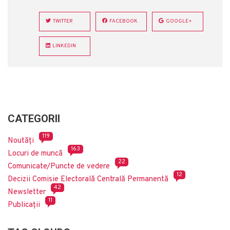
TWITTER
FACEBOOK
GOOGLE+
LINKEDIN
CATEGORII
119
Noutăți
163
Locuri de muncă
22
Comunicate/Puncte de vedere
12
Decizii Comisie Electorală Centrală Permanentă
42
Newsletter
11
Publicații