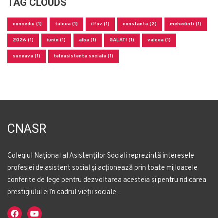
TAG CLOUDS
concediu (1)
tulcea (1)
ilfov (1)
constanta (2)
mehedinti (1)
2026 (1)
iunie (1)
alba (1)
GALATI (1)
valcea (1)
suceava (1)
teleasistenta sociala (1)
CNASR
Colegiul Național al Asistenților Sociali reprezintă interesele
profesiei de asistent social și acționează prin toate mijloacele
conferite de lege pentru dezvoltarea acesteia și pentru ridicarea
prestigiului ei în cadrul vieții sociale.