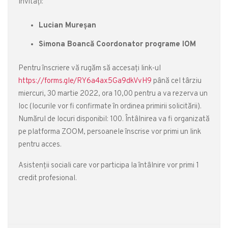
Invitaţi:
Lucian Mureşan
Simona Boancă Coordonator programe IOM
Pentru înscriere vă rugăm să accesaţi link-ul
https://forms.gle/RY6a4ax5Ga9dkVvH9
până cel târziu
miercuri, 30 martie 2022, ora 10,00 pentru a va rezerva un
loc (locurile vor fi confirmate în ordinea primirii solicitării).
Numărul de locuri disponibil: 100. Întâlnirea va fi organizată
pe platforma ZOOM, persoanele înscrise vor primi un link
pentru acces.
Asistenții sociali care vor participa la întâlnire vor primi 1
credit profesional.