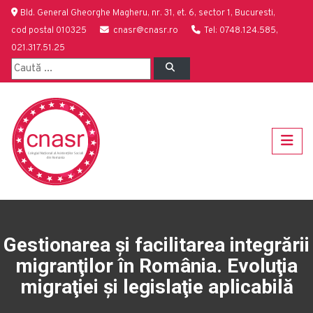
Bld. General Gheorghe Magheru, nr. 31, et. 6, sector 1, Bucuresti,
cod postal 010325
cnasr@cnasr.ro
Tel: 0748.124.585,
021.317.51.25
Gestionarea şi facilitarea integrării
migranţilor în România. Evoluţia
migraţiei şi legislaţie aplicabilă