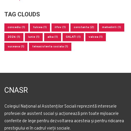
TAG CLOUDS
concediu (1)
tulcea (1)
ilfov (1)
constanta (2)
mehedinti (1)
2026 (1)
iunie (1)
alba (1)
GALATI (1)
valcea (1)
suceava (1)
teleasistenta sociala (1)
CNASR
Colegiul Național al Asistenților Sociali reprezintă interesele
profesiei de asistent social și acționează prin toate mijloacele
conferite de lege pentru dezvoltarea acesteia și pentru ridicarea
prestigiului ei în cadrul vieții sociale.