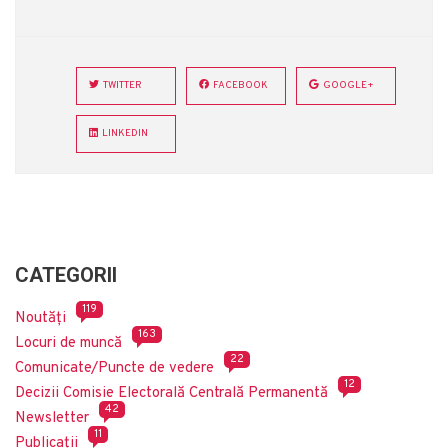
TWITTER
FACEBOOK
GOOGLE+
LINKEDIN
CATEGORII
119
Noutăți
163
Locuri de muncă
22
Comunicate/Puncte de vedere
12
Decizii Comisie Electorală Centrală Permanentă
42
Newsletter
11
Publicații