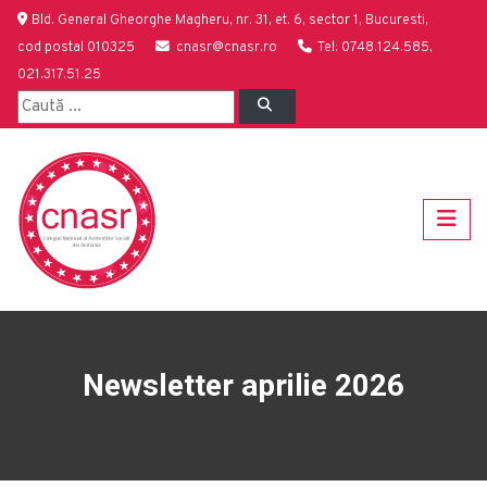
Bld. General Gheorghe Magheru, nr. 31, et. 6, sector 1, Bucuresti,
cod postal 010325
cnasr@cnasr.ro
Tel: 0748.124.585,
021.317.51.25
Newsletter aprilie 2026