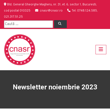
Bld. General Gheorghe Magheru, nr. 31, et. 6, sector 1, Bucuresti,
cod postal 010325
cnasr@cnasr.ro
Tel: 0748.124.585,
021.317.51.25
Newsletter noiembrie 2023