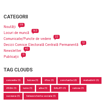
CATEGORII
119
Noutăți
163
Locuri de muncă
22
Comunicate/Puncte de vedere
12
Decizii Comisie Electorală Centrală Permanentă
42
Newsletter
11
Publicații
TAG CLOUDS
concediu (1)
tulcea (1)
ilfov (1)
constanta (2)
mehedinti (1)
2026 (1)
iunie (1)
alba (1)
GALATI (1)
valcea (1)
suceava (1)
teleasistenta sociala (1)