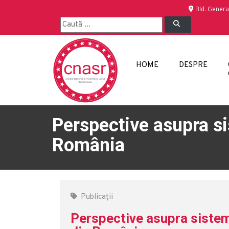
Bld. Genera
HOME
DESPRE
Perspective asupra sist
România
Publicații
Perspective asupra sistemulu