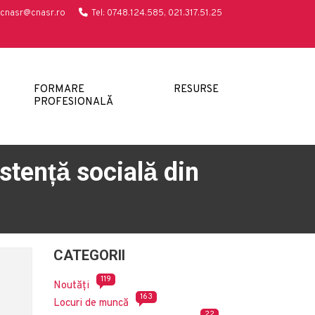
cnasr@cnasr.ro
Tel: 0748.124.585, 021.317.51.25
FORMARE
RESURSE
PROFESIONALĂ
tență socială din
CATEGORII
119
Noutăți
163
Locuri de muncă
22