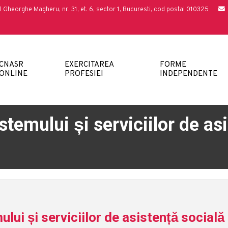
l Gheorghe Magheru, nr. 31, et. 6, sector 1, Bucuresti, cod postal 010325
CNASR
EXERCITAREA
FORME
ONLINE
PROFESIEI
INDEPENDENTE
emului și serviciilor de asis
i și serviciilor de asistență socială