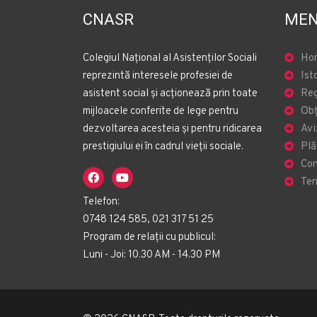
CNASR
MEN
Colegiul Național al Asistenților Sociali
Ho
reprezintă interesele profesiei de
Ist
asistent social și acționează prin toate
Reg
mijloacele conferite de lege pentru
Obț
dezvoltarea acesteia și pentru ridicarea
Avi
prestigiului ei în cadrul vieții sociale.
Plă
Con
Ter
Telefon:
0748 124 585, 021 317 51 25
Program de relații cu publicul:
Luni - Joi: 10.30 AM - 14.30 PM