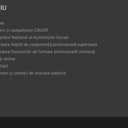
IU
me
oric și competențe CNASR
istrul Național al Asistenților Sociali
inere treptă de competență profesională superioară
zarea furnizorilor de formare profesională continuă
ți online
tact
meni și condiții de utilizare website