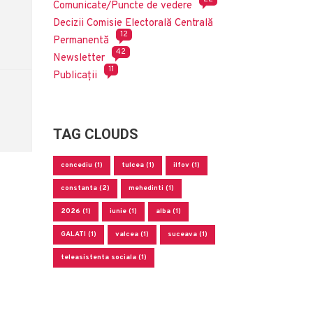
Comunicate/Puncte de vedere
Decizii Comisie Electorală Centrală
12
Permanentă
42
Newsletter
11
Publicații
TAG CLOUDS
concediu (1)
tulcea (1)
ilfov (1)
constanta (2)
mehedinti (1)
2026 (1)
iunie (1)
alba (1)
GALATI (1)
valcea (1)
suceava (1)
teleasistenta sociala (1)