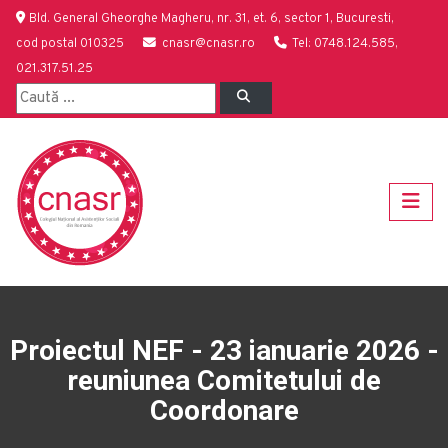
Bld. General Gheorghe Magheru, nr. 31, et. 6, sector 1, Bucuresti,
cod postal 010325
cnasr@cnasr.ro
Tel: 0748.124.585,
021.317.51.25
Proiectul NEF - 23 ianuarie 2026 -
reuniunea Comitetului de
Coordonare