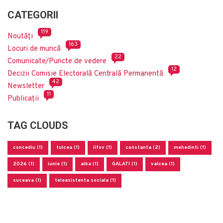
CATEGORII
119
Noutăți
163
Locuri de muncă
22
Comunicate/Puncte de vedere
12
Decizii Comisie Electorală Centrală Permanentă
42
Newsletter
11
Publicații
TAG CLOUDS
concediu (1)
tulcea (1)
ilfov (1)
constanta (2)
mehedinti (1)
2026 (1)
iunie (1)
alba (1)
GALATI (1)
valcea (1)
suceava (1)
teleasistenta sociala (1)