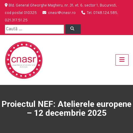
Bld. General Gheorghe Magheru, nr. 31, et. 6, sector 1, Bucuresti,
cod postal 010325
cnasr@cnasr.ro
Tel: 0748.124.585,
021.317.51.25
Proiectul NEF: Atelierele europene
– 12 decembrie 2025