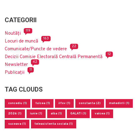
CATEGORII
119
Noutăți
163
Locuri de muncă
22
Comunicate/Puncte de vedere
12
Decizii Comisie Electorală Centrală Permanentă
42
Newsletter
11
Publicații
TAG CLOUDS
concediu (1)
tulcea (1)
ilfov (1)
constanta (2)
mehedinti (1)
2026 (1)
iunie (1)
alba (1)
GALATI (1)
valcea (1)
suceava (1)
teleasistenta sociala (1)