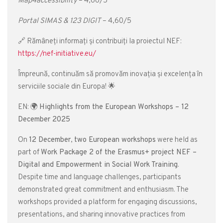
Map4accessibility
– 4,66/5
Portal SIMAS & 123 DIGIT
– 4,60/5
🔗 Rămâneți informați și contribuiți la proiectul NEF:
https://nef-initiative.eu/
Împreună, continuăm să promovăm inovația și excelența în
serviciile sociale din Europa! 🌟
EN: 🌍
Highlights from the European Workshops – 12
December 2025
On
12 December
,
two European workshops
were held as
part of
Work Package 2 of the Erasmus+ project NEF –
Digital and Empowerment in Social Work Training
.
Despite time and language challenges, participants
demonstrated great commitment and enthusiasm. The
workshops provided a platform for engaging discussions,
presentations, and sharing innovative practices from