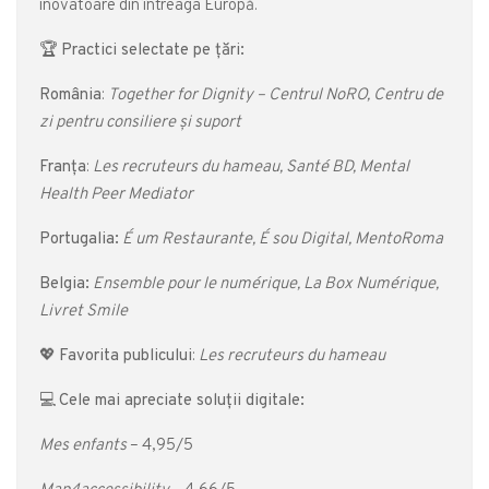
inovatoare din întreaga Europă.
🏆
Practici selectate pe țări:
România
:
Together for Dignity – Centrul NoRO, Centru de
zi pentru consiliere și suport
Franța
:
Les recruteurs du hameau, Santé BD, Mental
Health Peer Mediator
Portugalia:
É um Restaurante, É sou Digital, MentoRoma
Belgia:
Ensemble pour le numérique, La Box Numérique,
Livret Smile
💖
Favorita publicului
:
Les recruteurs du hameau
💻
Cele mai apreciate soluții digitale:
Mes enfants
– 4,95/5