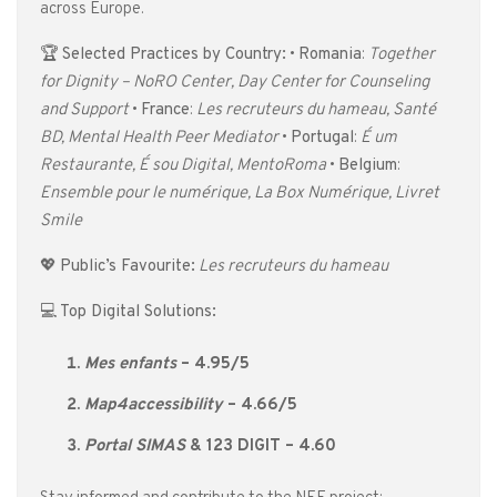
across Europe.
🏆
Selected Practices by Country:
•
Romania
:
Together
for Dignity – NoRO Center, Day Center for Counseling
and Support
•
France
:
Les recruteurs du hameau, Santé
BD, Mental Health Peer Mediator
•
Portugal
:
É um
Restaurante, É sou Digital, MentoRoma
•
Belgium
:
Ensemble pour le numérique, La Box Numérique, Livret
Smile
💖
Public’s Favourite:
Les recruteurs du hameau
💻
Top Digital Solutions:
Mes enfants
– 4.95/5
Map4accessibility
– 4.66/5
Portal SIMAS
& 123 DIGIT – 4.60