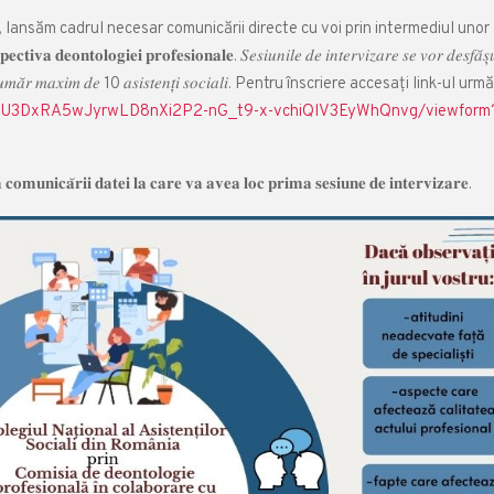
𝐟𝐞𝐬𝐢𝐨𝐧𝐚𝐥𝐞, lansăm cadrul necesar comunicării directe cu voi prin intermediul unor
𝐜𝐭𝐢𝐯𝐚 𝐝𝐞𝐨𝐧𝐭𝐨𝐥𝐨𝐠𝐢𝐞𝐢 𝐩𝐫𝐨𝐟𝐞𝐬𝐢𝐨𝐧𝐚𝐥𝐞. 𝑆𝑒𝑠𝑖𝑢𝑛𝑖𝑙𝑒 𝑑𝑒 𝑖𝑛𝑡𝑒𝑟𝑣𝑖𝑧𝑎𝑟𝑒 𝑠𝑒 𝑣𝑜𝑟 𝑑𝑒𝑠𝑓𝑎̆𝑠̦
 𝑢𝑛 𝑛𝑢𝑚𝑎̆𝑟 𝑚𝑎𝑥𝑖𝑚 𝑑𝑒 10 𝑎𝑠𝑖𝑠𝑡𝑒𝑛𝑡̦𝑖 𝑠𝑜𝑐𝑖𝑎𝑙𝑖. Pentru înscriere accesați link-ul ur
LScVU3DxRA5wJyrwLD8nXi2P2-nG_t9-x-vchiQlV3EyWhQnvg/viewform
𝐫𝐞𝐚 𝐜𝐨𝐦𝐮𝐧𝐢𝐜𝐚̆𝐫𝐢𝐢 𝐝𝐚𝐭𝐞𝐢 𝐥𝐚 𝐜𝐚𝐫𝐞 𝐯𝐚 𝐚𝐯𝐞𝐚 𝐥𝐨𝐜 𝐩𝐫𝐢𝐦𝐚 𝐬𝐞𝐬𝐢𝐮𝐧𝐞 𝐝𝐞 𝐢𝐧𝐭𝐞𝐫𝐯𝐢𝐳𝐚𝐫𝐞.