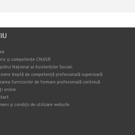
IU
me
oric și competențe CNASR
istrul Național al Asistenților Sociali
inere treptă de competență profesională superioară
zarea furnizorilor de formare profesională continuă
ți online
tact
meni și condiții de utilizare website