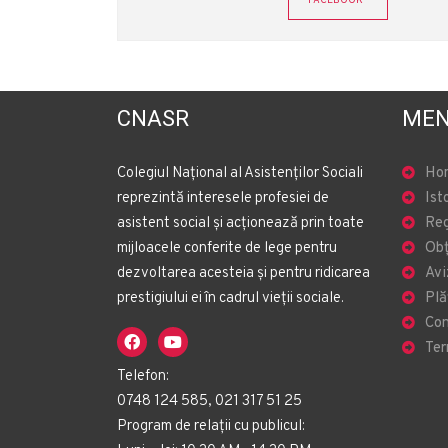
FACEBOOK
CNASR
MEN
Colegiul Național al Asistenților Sociali
Ho
reprezintă interesele profesiei de
Ist
asistent social și acționează prin toate
Reg
mijloacele conferite de lege pentru
Obț
dezvoltarea acesteia și pentru ridicarea
Avi
prestigiului ei în cadrul vieții sociale.
Plă
Con
Ter
Telefon:
0748 124 585, 021 317 51 25
Program de relații cu publicul: