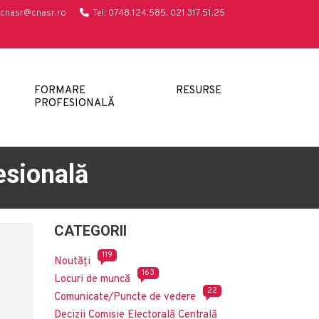
cnasr@cnasr.ro
Tel: 0748.124.585, 021.317.51.25
FORMARE
RESURSE
PROFESIONALĂ
esională
CATEGORII
119
Noutăți
163
Locuri de muncă
22
Comunicate/Puncte de vedere
Decizii Comisie Electorală Centrală