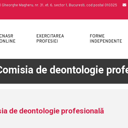
l Gheorghe Magheru, nr. 31, et. 6, sector 1, Bucuresti, cod postal 010325
CNASR
EXERCITAREA
FORME
ONLINE
PROFESIEI
INDEPENDENTE
 Comisia de deontologie prof
sia de deontologie profesională