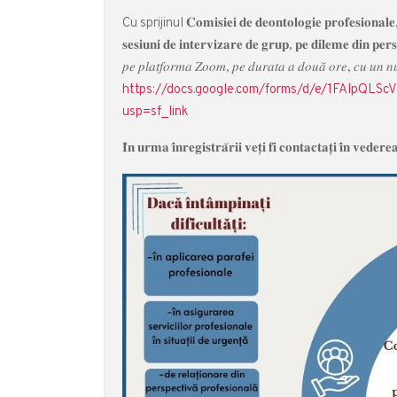
Cu sprijinul 𝐂𝐨𝐦𝐢𝐬𝐢𝐞𝐢 𝐝𝐞 𝐝𝐞𝐨𝐧𝐭𝐨𝐥𝐨𝐠𝐢𝐞 𝐩𝐫
𝐬𝐞𝐬𝐢𝐮𝐧𝐢 𝐝𝐞 𝐢𝐧𝐭𝐞𝐫𝐯𝐢𝐳𝐚𝐫𝐞 𝐝𝐞 𝐠𝐫𝐮𝐩, 𝐩𝐞 𝐝𝐢𝐥𝐞𝐦𝐞 𝐝𝐢𝐧 𝐩𝐞𝐫𝐬𝐩
𝑝𝑒 𝑝𝑙𝑎𝑡𝑓𝑜𝑟𝑚𝑎 𝑍𝑜𝑜𝑚, 𝑝𝑒 𝑑𝑢𝑟𝑎𝑡𝑎 𝑎 𝑑𝑜𝑢𝑎̆ 𝑜𝑟𝑒, 𝑐
https://docs.google.com/forms/d/e/1FAIpQ
usp=sf_link
𝐈̂𝐧 𝐮𝐫𝐦𝐚 𝐢̂𝐧𝐫𝐞𝐠𝐢𝐬𝐭𝐫𝐚̆𝐫𝐢𝐢 𝐯𝐞𝐭̦𝐢 𝐟𝐢 𝐜𝐨𝐧𝐭𝐚𝐜𝐭𝐚𝐭̦𝐢 𝐢̂𝐧 𝐯𝐞𝐝