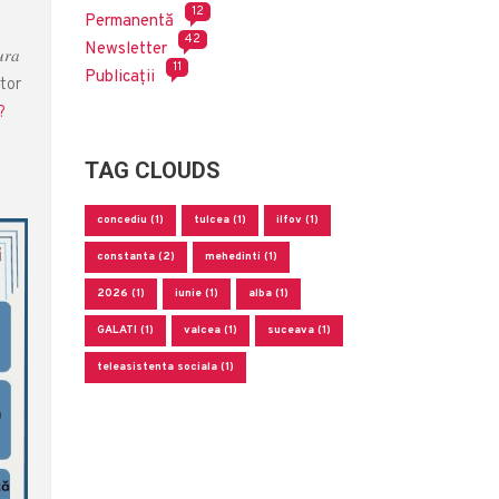
12
Permanentă
42
Newsletter
𝑢𝑟𝑎
11
Publicații
mător
?
TAG CLOUDS
concediu (1)
tulcea (1)
ilfov (1)
constanta (2)
mehedinti (1)
2026 (1)
iunie (1)
alba (1)
GALATI (1)
valcea (1)
suceava (1)
teleasistenta sociala (1)