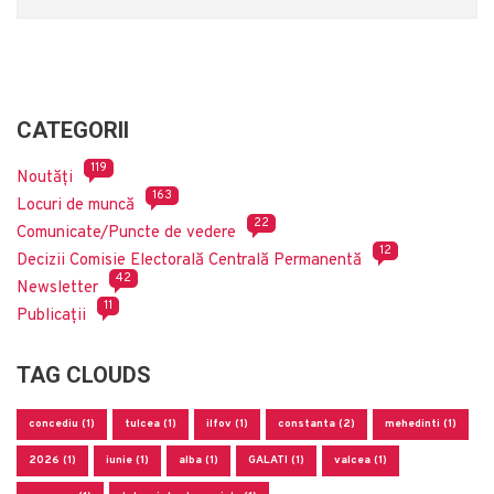
CATEGORII
119
Noutăți
163
Locuri de muncă
22
Comunicate/Puncte de vedere
12
Decizii Comisie Electorală Centrală Permanentă
42
Newsletter
11
Publicații
TAG CLOUDS
concediu (1)
tulcea (1)
ilfov (1)
constanta (2)
mehedinti (1)
2026 (1)
iunie (1)
alba (1)
GALATI (1)
valcea (1)