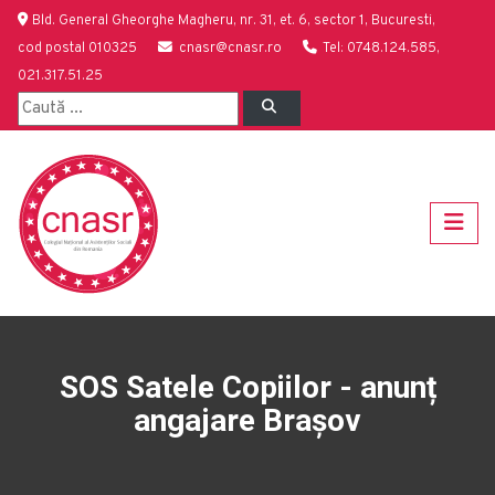
Bld. General Gheorghe Magheru, nr. 31, et. 6, sector 1, Bucuresti,
cod postal 010325
cnasr@cnasr.ro
Tel: 0748.124.585,
021.317.51.25
SOS Satele Copiilor - anunț
angajare Brașov