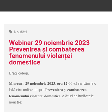
Noutăți
Webinar 29 noiembrie 2023
Prevenirea și combaterea
fenomenului violenței
domestice
Dragi colegi,
𝐌𝐢𝐞𝐫𝐜𝐮𝐫𝐢, 𝟐𝟗 𝐧𝐨𝐢𝐞𝐦𝐛𝐫𝐢𝐞 𝟐𝟎𝟐𝟑, 𝐨𝐫𝐚 𝟏𝟐,𝟎𝟎 vă invităm la o
întâlnire online despre 𝐏𝐫𝐞𝐯𝐞𝐧𝐢𝐫𝐞𝐚 𝐬̦𝐢 𝐜𝐨𝐦𝐛𝐚𝐭𝐞𝐫𝐞𝐚
𝐟𝐞𝐧𝐨𝐦𝐞𝐧𝐮𝐥𝐮𝐢 𝐯𝐢𝐨𝐥𝐞𝐧𝐭̦𝐞𝐢 𝐝𝐨𝐦𝐞𝐬𝐭𝐢𝐜𝐞, alături de invitatele
noastre: