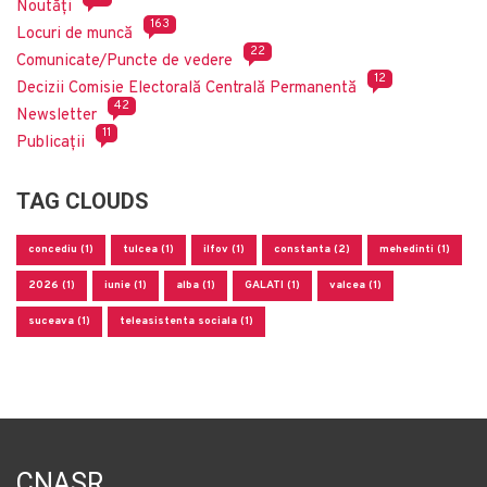
Noutăți
163
Locuri de muncă
22
Comunicate/Puncte de vedere
12
Decizii Comisie Electorală Centrală Permanentă
42
Newsletter
11
Publicații
TAG CLOUDS
concediu (1)
tulcea (1)
ilfov (1)
constanta (2)
mehedinti (1)
2026 (1)
iunie (1)
alba (1)
GALATI (1)
valcea (1)
suceava (1)
teleasistenta sociala (1)
CNASR