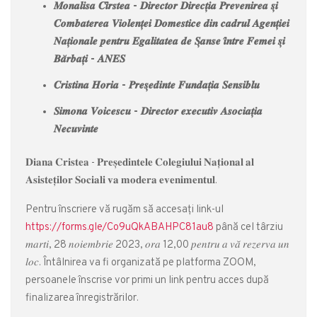
𝑴𝒐𝒏𝒂𝒍𝒊𝒔𝒂 𝑪𝒊̂𝒓𝒔𝒕𝒆𝒂 - 𝑫𝒊𝒓𝒆𝒄𝒕𝒐𝒓 𝑫𝒊𝒓𝒆𝒄𝒕̦𝒊𝒂 𝑷𝒓𝒆𝒗𝒆𝒏𝒊𝒓𝒆𝒂 𝒔̦𝒊
𝑪𝒐𝒎𝒃𝒂𝒕𝒆𝒓𝒆𝒂 𝑽𝒊𝒐𝒍𝒆𝒏𝒕̦𝒆𝒊 𝑫𝒐𝒎𝒆𝒔𝒕𝒊𝒄𝒆 𝒅𝒊𝒏 𝒄𝒂𝒅𝒓𝒖𝒍 𝑨𝒈𝒆𝒏𝒕̦𝒊𝒆𝒊
𝑵𝒂𝒕̦𝒊𝒐𝒏𝒂𝒍𝒆 𝒑𝒆𝒏𝒕𝒓𝒖 𝑬𝒈𝒂𝒍𝒊𝒕𝒂𝒕𝒆𝒂 𝒅𝒆 𝑺̦𝒂𝒏𝒔𝒆 𝒊̂𝒏𝒕𝒓𝒆 𝑭𝒆𝒎𝒆𝒊 𝒔̦𝒊
𝑩𝒂̆𝒓𝒃𝒂𝒕̦𝒊 - 𝑨𝑵𝑬𝑺
𝑪𝒓𝒊𝒔𝒕𝒊𝒏𝒂 𝑯𝒐𝒓𝒊𝒂 - 𝑷𝒓𝒆𝒔̦𝒆𝒅𝒊𝒏𝒕𝒆 𝑭𝒖𝒏𝒅𝒂𝒕̦𝒊𝒂 𝑺𝒆𝒏𝒔𝒊𝒃𝒍𝒖
𝑺𝒊𝒎𝒐𝒏𝒂 𝑽𝒐𝒊𝒄𝒆𝒔𝒄𝒖 - 𝑫𝒊𝒓𝒆𝒄𝒕𝒐𝒓 𝒆𝒙𝒆𝒄𝒖𝒕𝒊𝒗 𝑨𝒔𝒐𝒄𝒊𝒂𝒕̦𝒊𝒂
𝑵𝒆𝒄𝒖𝒗𝒊𝒏𝒕𝒆
𝐃𝐢𝐚𝐧𝐚 𝐂𝐫𝐢𝐬𝐭𝐞𝐚 - 𝐏𝐫𝐞𝐬̦𝐞𝐝𝐢𝐧𝐭𝐞𝐥𝐞 𝐂𝐨𝐥𝐞𝐠𝐢𝐮𝐥𝐮𝐢 𝐍𝐚𝐭̦𝐢𝐨𝐧𝐚𝐥 𝐚𝐥
𝐀𝐬𝐢𝐬𝐭𝐞𝐭̦𝐢𝐥𝐨𝐫 𝐒𝐨𝐜𝐢𝐚𝐥𝐢 𝐯𝐚 𝐦𝐨𝐝𝐞𝐫𝐚 𝐞𝐯𝐞𝐧𝐢𝐦𝐞𝐧𝐭𝐮𝐥.
Pentru înscriere vă rugăm să accesaţi link-ul
https://forms.gle/Co9uQkABAHPC81au8
până cel târziu
𝑚𝑎𝑟𝑡𝑖, 28 𝑛𝑜𝑖𝑒𝑚𝑏𝑟𝑖𝑒 2023, 𝑜𝑟𝑎 12,00 𝑝𝑒𝑛𝑡𝑟𝑢 𝑎 𝑣𝑎̆ 𝑟𝑒𝑧𝑒𝑟𝑣𝑎 𝑢𝑛
𝑙𝑜𝑐. Întâlnirea va fi organizată pe platforma ZOOM,
persoanele înscrise vor primi un link pentru acces după
finalizarea înregistrărilor.