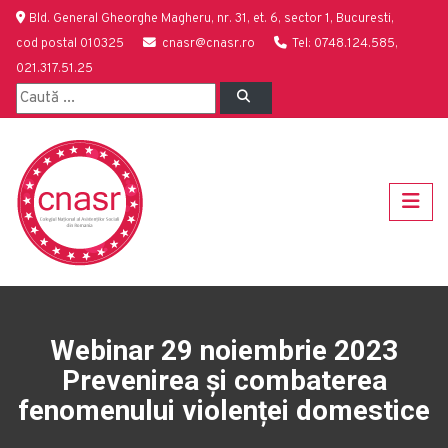
Bld. General Gheorghe Magheru, nr. 31, et. 6, sector 1, Bucuresti,
cod postal 010325
cnasr@cnasr.ro
Tel: 0748.124.585,
021.317.51.25
Webinar 29 noiembrie 2023
Prevenirea și combaterea
fenomenului violenței domestice