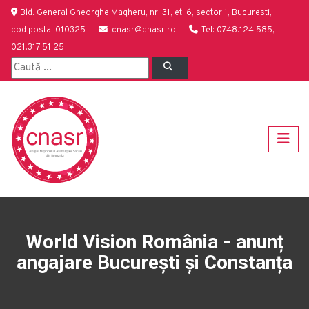
Bld. General Gheorghe Magheru, nr. 31, et. 6, sector 1, Bucuresti,
cod postal 010325
cnasr@cnasr.ro
Tel: 0748.124.585,
021.317.51.25
World Vision România - anunț
angajare București și Constanța