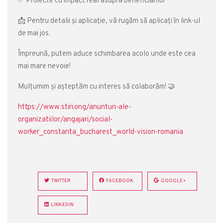
✅ Proiecte cu impact real asupra beneficiarilor
📩 Pentru detalii și aplicație, vă rugăm să aplicați în link-ul
de mai jos.
Împreună, putem aduce schimbarea acolo unde este cea
mai mare nevoie!
Mulțumim și așteptăm cu interes să colaborăm! 🤝
https://www.stiri.ong/anunturi-ale-
organizatiilor/angajari/social-
worker_constanta_bucharest_world-vision-romania
TWITTER
FACEBOOK
GOOGLE+
LINKEDIN