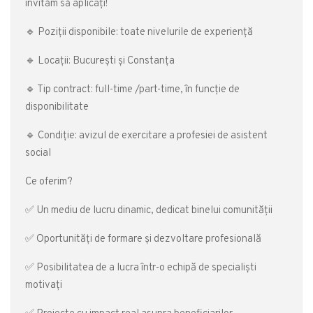
invităm să aplicați!
🔹 Poziții disponibile: toate nivelurile de experiență
🔹 Locații: București și Constanța
🔹 Tip contract: full-time /part-time, în funcție de
disponibilitate
🔹 Condiție: avizul de exercitare a profesiei de asistent
social
Ce oferim?
✅ Un mediu de lucru dinamic, dedicat binelui comunității
✅ Oportunități de formare și dezvoltare profesională
✅ Posibilitatea de a lucra într-o echipă de specialiști
motivați