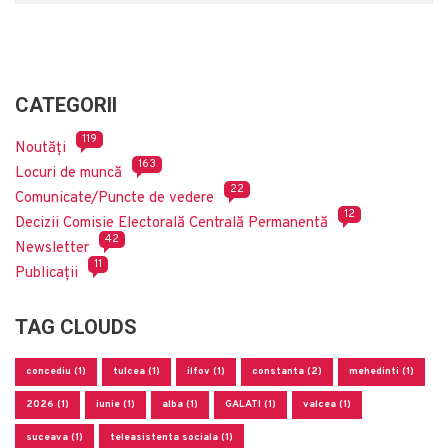
CATEGORII
119
Noutăți
163
Locuri de muncă
22
Comunicate/Puncte de vedere
12
Decizii Comisie Electorală Centrală Permanentă
42
Newsletter
11
Publicații
TAG CLOUDS
concediu (1)
tulcea (1)
ilfov (1)
constanta (2)
mehedinti (1)
2026 (1)
iunie (1)
alba (1)
GALATI (1)
valcea (1)
suceava (1)
teleasistenta sociala (1)