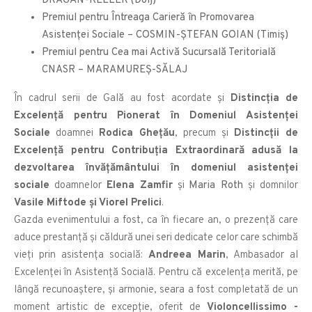
DRĂGAN-KELLER (Dolj)
Premiul pentru Întreaga Carieră în Promovarea
Asistenţei Sociale – COSMIN-ŞTEFAN GOIAN (Timiș)
Premiul pentru Cea mai Activă Sucursală Teritorială
CNASR – MARAMUREȘ-SĂLAJ
În cadrul serii de Gală au fost acordate și
Distincția de
Excelență pentru Pionerat în Domeniul Asistenței
Sociale
doamnei
Rodica Ghețău
, precum și
Distincții de
Excelență pentru Contribuția Extraordinară adusă la
dezvoltarea învățământului în domeniul asistenței
sociale
doamnelor
Elena Zamfir
și
Maria Roth
și domnilor
Vasile Miftode și Viorel Prelici
.
Gazda evenimentului a fost, ca în fiecare an, o prezență care
aduce prestanță și căldură unei seri dedicate celor care schimbă
vieți prin asistența socială:
Andreea Marin
, Ambasador al
Excelenței în Asistență Socială. Pentru că excelența merită, pe
lângă recunoaștere, și armonie, seara a fost completată de un
moment artistic de excepție, oferit de
Violoncellissimo -