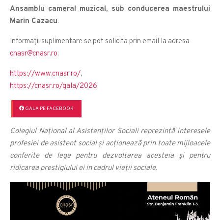
Ansamblu cameral muzical, sub conducerea maestrului
Marin Cazacu
.
Informații suplimentare se pot solicita prin email la adresa
cnasr@cnasr.ro
.
https://www.cnasr.ro/
,
https://cnasr.ro/gala/2026
GALA PE FACEBOOK
Colegiul Național al Asistenților Sociali reprezintă interesele
profesiei de asistent social și acționează prin toate mijloacele
conferite de lege pentru dezvoltarea acesteia și pentru
ridicarea prestigiului ei in cadrul vieții sociale.