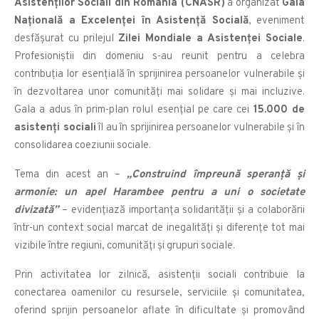
Asistenților Sociali din România (CNASR)
a organizat
Gala
Națională a Excelenței în Asistență Socială
, eveniment
desfășurat cu prilejul
Zilei Mondiale a Asistenței Sociale
.
Profesioniștii din domeniu s-au reunit pentru a celebra
contribuția lor esențială în sprijinirea persoanelor vulnerabile și
în dezvoltarea unor comunități mai solidare și mai incluzive.
Gala a adus în prim-plan rolul esențial pe care cei
15.000 de
asistenți sociali
îl au în sprijinirea persoanelor vulnerabile și în
consolidarea coeziunii sociale.
Tema din acest an –
„Construind împreună speranță și
armonie: un apel Harambee pentru a uni o societate
divizată”
– evidențiază importanța solidarității și a colaborării
într-un context social marcat de inegalități și diferențe tot mai
vizibile între regiuni, comunități și grupuri sociale.
Prin activitatea lor zilnică, asistenții sociali contribuie la
conectarea oamenilor cu resursele, serviciile și comunitatea,
oferind sprijin persoanelor aflate în dificultate și promovând