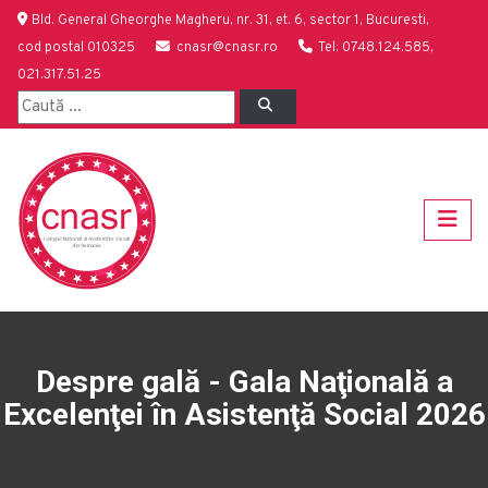
Bld. General Gheorghe Magheru, nr. 31, et. 6, sector 1, Bucuresti,
cod postal 010325
cnasr@cnasr.ro
Tel: 0748.124.585,
021.317.51.25
Despre gală - Gala Naţională a
Excelenţei în Asistenţă Social 2026