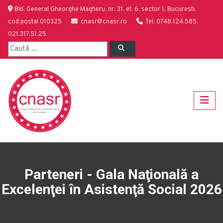
Bld. General Gheorghe Magheru, nr. 31, et. 6, sector 1, Bucuresti,
cod postal 010325
cnasr@cnasr.ro
Tel: 0748.124.585,
021.317.51.25
Parteneri - Gala Naţională a
Excelenţei în Asistenţă Social 2026