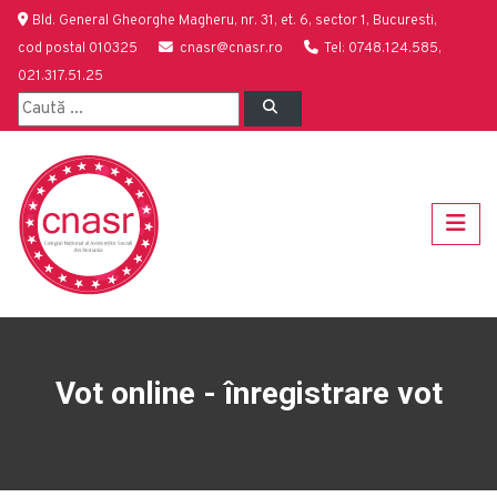
Bld. General Gheorghe Magheru, nr. 31, et. 6, sector 1, Bucuresti,
cod postal 010325
cnasr@cnasr.ro
Tel: 0748.124.585,
021.317.51.25
Vot online - înregistrare vot