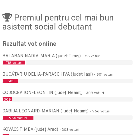
Premiul pentru cel mai bun
asistent social debutant
Rezultat vot online
BALABAN NADIA-MARIA (județ Timiş)
- 718 voturi
718 voturi
BUCĂTARIU DELIA-PARASCHIVA (județ Iaşi)
- 501 voturi
501
voturi
COJOCEA ION-LEONTIN (județ Neamţ)
- 309 voturi
309
voturi
DABIJA LEONARD-MARIAN (județ Neamţ)
- 966 voturi
966 voturi
KOVÁCS TIMEA (județ Arad)
- 203 voturi