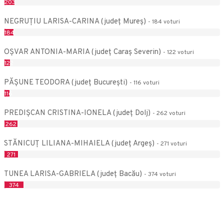
203
voturi
NEGRUŢIU LARISA-CARINA (județ Mureş)
- 184 voturi
184
voturi
OŞVAR ANTONIA-MARIA (județ Caraş Severin)
- 122 voturi
122
voturi
PĂŞUNE TEODORA (județ București)
- 116 voturi
116
voturi
PREDIŞCAN CRISTINA-IONELA (județ Dolj)
- 262 voturi
262
voturi
STĂNICUŢ LILIANA-MIHAIELA (județ Argeş)
- 271 voturi
271
voturi
TUNEA LARISA-GABRIELA (județ Bacău)
- 374 voturi
374
voturi