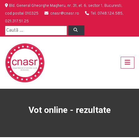
Bld. General Gheorghe Magheru, nr. 31, et. 6, sector 1, Bucuresti,
cod postal 010325
cnasr@cnasr.ro
Tel: 0748.124.585,
021.317.51.25
Vot online - rezultate