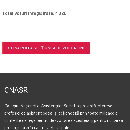
Total voturi înregistrate: 4026
<< ÎNAPOI LA SECȚIUNEA DE VOT ONLINE
CNASR
Colegiul Național al Asistenților Sociali reprezintă interesele
profesiei de asistent social și acționează prin toate mijloacele
conferite de lege pentru dezvoltarea acesteia și pentru ridicarea
prestigiului ei în cadrul vieții sociale.