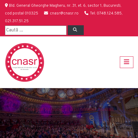
Bld. General Gheorghe Magheru, nr. 31, et. 6, sector 1, Bucuresti,
cod postal 010325
cnasr@cnasr.ro
Tel: 0748.124.585,
021.317.51.25
Colegiul Național al Asistenților Sociali
Constituit în februarie 2005 în baza Legii 466/2004 ca
organizație profesională, neguvernamentală, de interes public,
Previous
Next
apolitică, nonprofit, cu personalitate juridică, autonomă și
independentă.
CITEȘTE MAI MULT