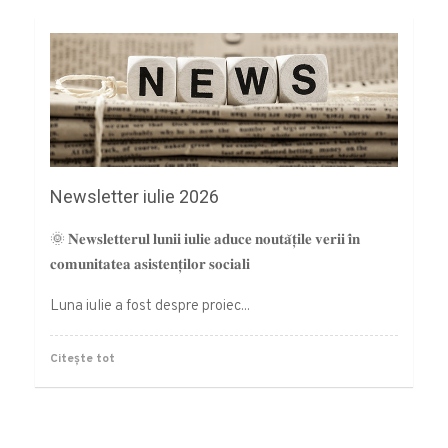
Newsletter iulie 2026
🌞 𝐍𝐞𝐰𝐬𝐥𝐞𝐭𝐭𝐞𝐫𝐮𝐥 𝐥𝐮𝐧𝐢𝐢 𝐢𝐮𝐥𝐢𝐞 𝐚𝐝𝐮𝐜𝐞 𝐧𝐨𝐮𝐭𝐚̆𝐭̦𝐢𝐥𝐞 𝐯𝐞𝐫𝐢𝐢 𝐢̂𝐧
𝐜𝐨𝐦𝐮𝐧𝐢𝐭𝐚𝐭𝐞𝐚 𝐚𝐬𝐢𝐬𝐭𝐞𝐧𝐭̦𝐢𝐥𝐨𝐫 𝐬𝐨𝐜𝐢𝐚𝐥𝐢
Luna iulie a fost despre proiec...
Citește tot