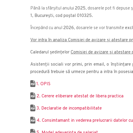
Până la sfârșitul anului
2025
, dosarele pot fi depuse 
1, București, cod poștal 010325.
Începând cu anul
2026
, dosarele se vor transmite
exc
Vor intra în analiza Comisiei de avizare și atestare p
Caledarul ședințelor
Comisiei de avizare și atestare 
Asistenții sociali vor primi, prin email, o înștiința
procedură trebuie să urmeze pentru a intra în posesia
1.
OPIS
2. Cerere eliberare atestat de libera practica
3. Declaratie de incompatibilitate
4. Consimtamant in vederea prelucrarii datelor cu
5. Model adeverinta de salariat