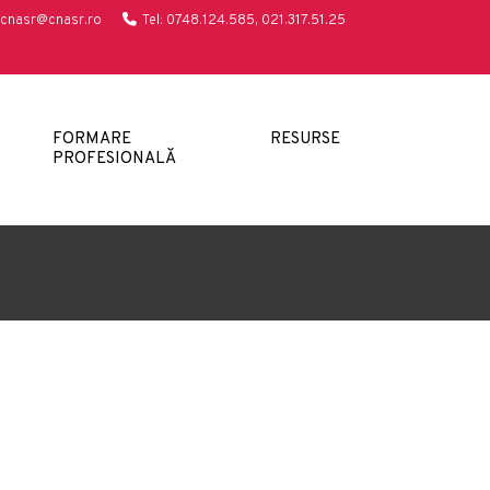
cnasr@cnasr.ro
Tel: 0748.124.585, 021.317.51.25
FORMARE
RESURSE
PROFESIONALĂ