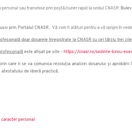
și personal sau transmise prin poștă/curier rapid la sediul CNASR:
Bulev
lusiv prin Portalul CNASR.
Vă vom fi alături pentru a vă sprijini în v
rofesională doar dosarele înregistrate la CNASR cu cel târziu trei zile
profesională
este afișat pe site -
https://cnasr.ro/sedinte-birou-exe
re prin care li se va comunica rezoluția analizei dosarului și aprobăr
 atestatului de liberă practică.
 caracter personal