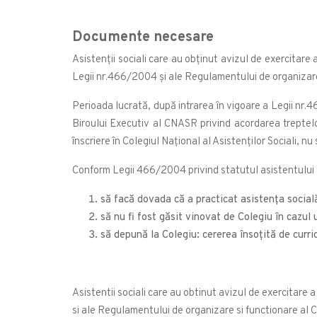
Documente necesare
Asistenții sociali care au obținut avizul de exercitare 
Legii nr.466/2004 și ale Regulamentului de organizare ș
Perioada lucrată, după intrarea în vigoare a Legii nr.4
Biroului Executiv al CNASR privind acordarea treptelo
înscriere în Colegiul Național al Asistenților Sociali, nu
Conform Legii 466/2004 privind statutul asistentului soc
să facă dovada că a practicat asistența socială
să nu fi fost găsit vinovat de Colegiu în cazul
să depună la Colegiu: cererea însoțită de curri
Asistentii sociali care au obtinut avizul de exercitare 
si ale Regulamentului de organizare si functionare al Co