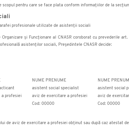
ste scopul pentru care se face plata conform informațiilor de la secțiun
ciali
rafei profesionale utilizate de asistenții sociali
 de Organizare și Funcționare al CNASR coroborat cu prevederile art. 
fesională asistenților sociali, Președintele CNASR decide:
E
NUME PRENUME
NUME PRENU
acticant
asistent social specialist
asistent social p
 a profesiei
aviz de exercitare a profesiei
aviz de exercitar
Cod: 00000
Cod: 00000
pului de aviz de exercitare a profesiei obţinut sau după caz atestat de