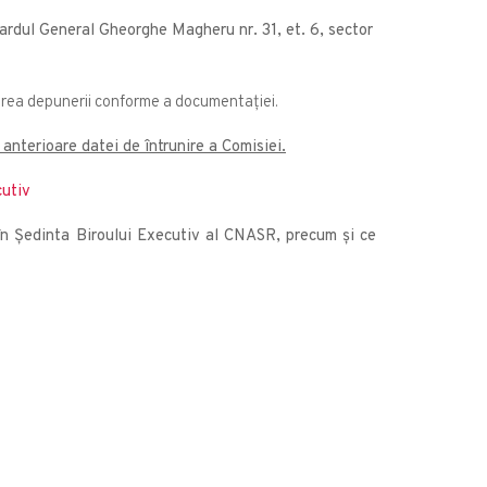
ardul General Gheorghe Magheru nr. 31, et. 6, sector
ederea depunerii conforme a documentației.
 anterioare datei de întrunire a Comisiei.
cutiv
ii în Ședinta Biroului Executiv al CNASR, precum și ce