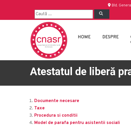
Bld. Genera
HOME
DESPRE
Atestatul de liberă pr
Documente necesare
Taxe
Procedura si conditii
Model de parafa pentru asistentii sociali