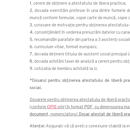
1.
cerere de obținere a atestatului de libera practica;
2.
dovada exercitării profesiei în una dintre formele d
muncă conform formular, copie carte de muncă, copie 
3.
scrisoare de motivație pentru obținerea atestatului d
4.
consimțământ în vederea prelucrării datelor cu cara
5.
recomandări parafate din partea a 3 asistenți sociali 
6.
curriculum vitae, format europass;
7.
dovada deținerii titlului de asistent social principal 
8.
dovada achitării taxei de analiză a cererii pentru obț
9.
cotizatia de membru achitată la zi.
*Dosarul pentru obținerea atestatului de liberă pr
social.
Dosarele pentru obținerea atestatului de liberă practi
(conform
OPIS
site) în format
PDF
, cu dimensiunea m
document,
nomenclatorul
Dosar atestat de liberă pra
Atenție:
Asigurați-vă că aveți o conexiune stabilă la in