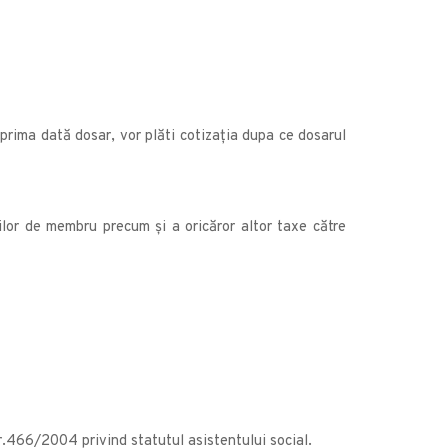
u prima dată dosar, vor plăti cotizația dupa ce dosarul
țiilor de membru precum și a oricăror altor taxe către
r.466/2004 privind statutul asistentului social.