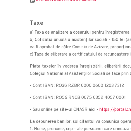
Taxe
a) Taxa de analizare a dosarului pentru înregistrarea 
b) Cotizația anuală a asistenților sociali - 150 lei (
va fi aprobat de către Comisia de Avizare, proporțion
c) Taxa de eliberare a certificatului de recunoaștere 
Plata taxelor în vederea înregistrării, eliberării do
Colegiul Național al Asistenților Sociali se face prin 
- Cont IBAN: RO38 RZBR 0000 0600 1203 7312
- Cont IBAN: RO56 RNCB 0075 0352 4057 0001
- Sau online pe site-ul CNASR aici -
https://portal.c
La depunerea banilor, solicitantul va comunica opera
1. Nume, prenume, cnp - ale persoanei care urmeaza să