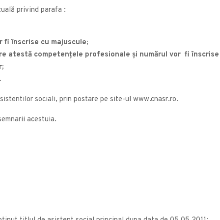
uală privind parafa :
 fi înscrise cu majuscule;
are atestă competenţele profesionale şi numărul vor fi înscrise
r;
.
sistentilor sociali, prin postare pe site-ul www.cnasr.ro.
 semnarii acestuia.