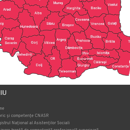
IU
me
oric și competențe CNASR
istrul Național al Asistenților Sociali