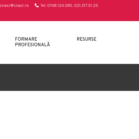
cnasr@cnasr.ro
Tel: 0748.124.585, 021.317.51.25
FORMARE
RESURSE
PROFESIONALĂ