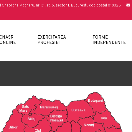
l Gheorghe Magheru, nr. 31, et. 6, sector 1, Bucuresti, cod postal 010325
CNASR
EXERCITAREA
FORME
ONLINE
PROFESIEI
INDEPENDENTE