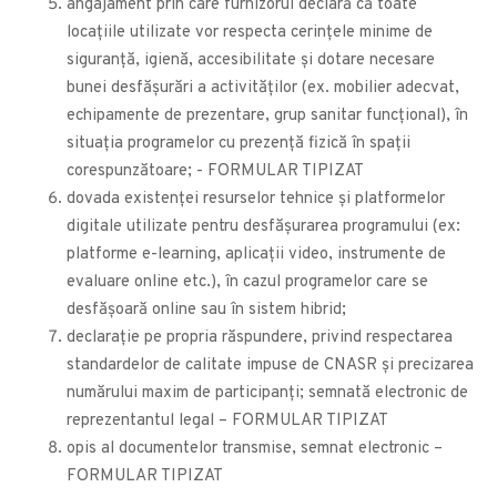
angajament prin care furnizorul declară că toate
locațiile utilizate vor respecta cerințele minime de
siguranță, igienă, accesibilitate și dotare necesare
bunei desfășurări a activităților (ex. mobilier adecvat,
echipamente de prezentare, grup sanitar funcțional), în
situația programelor cu prezență fizică în spații
corespunzătoare; - FORMULAR TIPIZAT
dovada existenței resurselor tehnice și platformelor
digitale utilizate pentru desfășurarea programului (ex:
platforme e-learning, aplicații video, instrumente de
evaluare online etc.), în cazul programelor care se
desfășoară online sau în sistem hibrid;
declarație pe propria răspundere, privind respectarea
standardelor de calitate impuse de CNASR și precizarea
numărului maxim de participanți; semnată electronic de
reprezentantul legal – FORMULAR TIPIZAT
opis al documentelor transmise, semnat electronic –
FORMULAR TIPIZAT