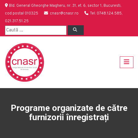
Bld. General Gheorghe Magheru, nr. 31, et. 6, sector 1, Bucuresti,
cod postal 010325
cnasr@cnasr.ro
Tel: 0748.124.585,
021.317.51.25
Programe organizate de către
furnizorii înregistrați