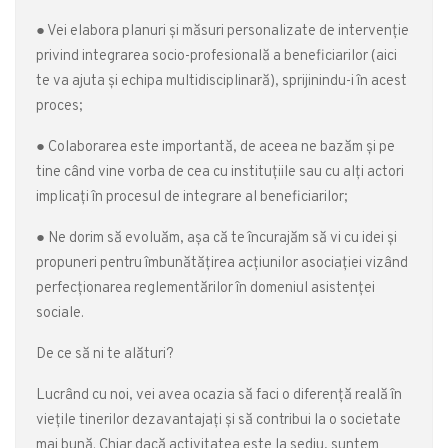
● Vei elabora planuri și măsuri personalizate de intervenție
privind integrarea socio-profesională a beneficiarilor (aici
te va ajuta și echipa multidisciplinară), sprijinindu-i în acest
proces;
● Colaborarea este importantă, de aceea ne bazăm și pe
tine când vine vorba de cea cu instituțiile sau cu alți actori
implicați în procesul de integrare al beneficiarilor;
● Ne dorim să evoluăm, așa că te încurajăm să vi cu idei și
propuneri pentru îmbunătățirea acțiunilor asociației vizând
perfecționarea reglementărilor în domeniul asistenței
sociale.
De ce să ni te alături?
Lucrând cu noi, vei avea ocazia să faci o diferență reală în
viețile tinerilor dezavantajați și să contribui la o societate
mai bună. Chiar dacă activitatea este la sediu, suntem