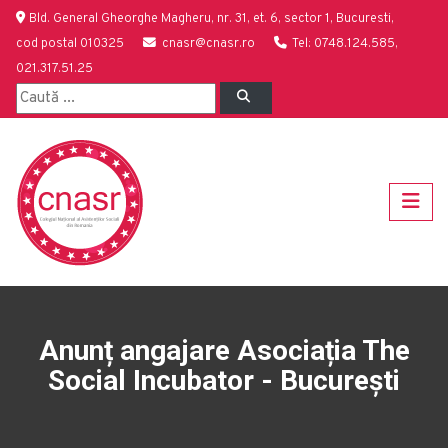
Bld. General Gheorghe Magheru, nr. 31, et. 6, sector 1, Bucuresti,
cod postal 010325
cnasr@cnasr.ro
Tel: 0748.124.585,
021.317.51.25
Anunț angajare Asociația The
Social Incubator - București