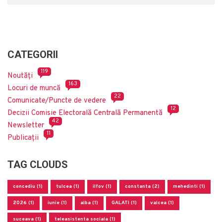
CATEGORII
119
Noutăți
163
Locuri de muncă
22
Comunicate/Puncte de vedere
12
Decizii Comisie Electorală Centrală Permanentă
42
Newsletter
11
Publicații
TAG CLOUDS
concediu (1)
tulcea (1)
ilfov (1)
constanta (2)
mehedinti (1)
2026 (1)
iunie (1)
alba (1)
GALATI (1)
valcea (1)
suceava (1)
teleasistenta sociala (1)