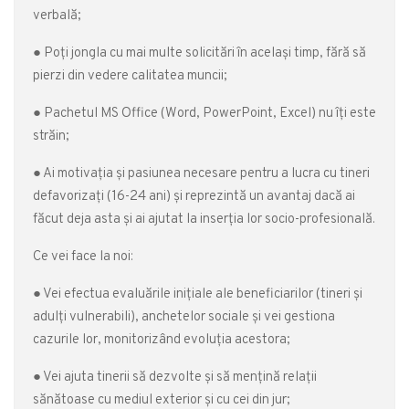
verbală;
● Poți jongla cu mai multe solicitări în același timp, fără să
pierzi din vedere calitatea muncii;
● Pachetul MS Office (Word, PowerPoint, Excel) nu îți este
străin;
● Ai motivația și pasiunea necesare pentru a lucra cu tineri
defavorizați (16-24 ani) și reprezintă un avantaj dacă ai
făcut deja asta și ai ajutat la inserția lor socio-profesională.
Ce vei face la noi:
● Vei efectua evaluările inițiale ale beneficiarilor (tineri și
adulți vulnerabili), anchetelor sociale și vei gestiona
cazurile lor, monitorizând evoluția acestora;
● Vei ajuta tinerii să dezvolte și să mențină relații
sănătoase cu mediul exterior și cu cei din jur;