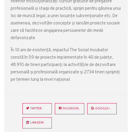
tinerilor instituționalizați: cursuri gratuite de pregătire
profesională și stagii de practică, sprijin pentru găsirea unui
loc de muncă legal, a unei locuințe subvenționate etc. De
asemenea, dezvoltăm concepte și lansăm proiecte sociale
care să faciliteze angajarea persoanelor din medii
defavorizate.
În 10 ani de existență, impactul The Social Incubator
constă în 59 de proiecte implementate în 40 de județe,
48.910 de tineri participanți la activitățile de dezvoltare
personală și profesională organizate și 2734 tineri sprijiniți
pe termen lung la nivel național.
TWITTER
FACEBOOK
GOOGLE+
LINKEDIN