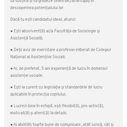
să susțină și să ghideze tinerii dezavantajați în
descoperirea potențialului lor.
Dacă tu ești candidatul ideal, atunci:
● Ești absolvent(ă) al/a Facultății de Sociologie și
Asistență Socială;
● Deții aviz de exercitare a profesiei eliberat de Colegiul
Național al Asistenților Sociali;
● Ai, de preferat, 5 ani experiență de lucru în domeniul
asistenței sociale;
● Ești la curent cu legislația și standardele de lucru
aplicabile în protecția copilului;
● Lucrezi bine în echipă, ești flexibil(ă), pro-activ(ă),
motivat(ă) și atent(ă) la detalii;
● Ai abilități foarte bune de comunicare, atât scrisă, cât și