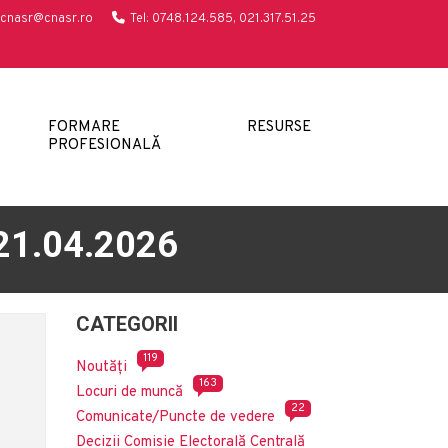
cnasr@cnasr.ro
Tel: 0748.124.585, 021.317.51.25
FORMARE
RESURSE
PROFESIONALĂ
 21.04.2026
CATEGORII
119
Noutăți
163
Locuri de muncă
22
Comunicate/Puncte de vedere
Decizii Comisie Electorală Centrală