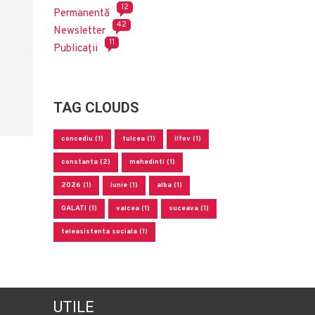
12
Permanentă
42
Newsletter
11
Publicații
TAG CLOUDS
concediu (1)
tulcea (1)
ilfov (1)
constanta (2)
mehedinti (1)
2026 (1)
iunie (1)
alba (1)
GALATI (1)
valcea (1)
suceava (1)
teleasistenta sociala (1)
UTILE