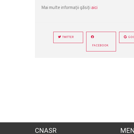
Mai multe informații găsiți
aici
TWITTER
GOO
FACEBOOK
CNASR
MEN