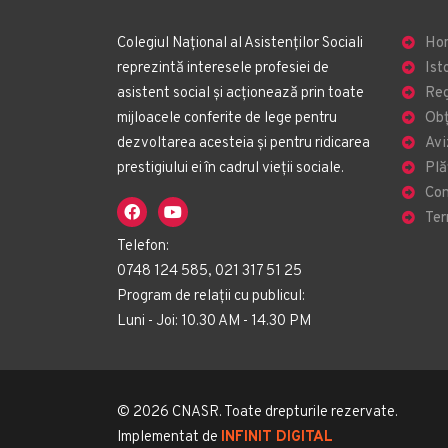
Colegiul Național al Asistenților Sociali
Ho
reprezintă interesele profesiei de
Ist
asistent social și acționează prin toate
Reg
mijloacele conferite de lege pentru
Obț
dezvoltarea acesteia și pentru ridicarea
Avi
prestigiului ei în cadrul vieții sociale.
Plă
Con
Ter
Telefon:
0748 124 585, 021 317 51 25
Program de relații cu publicul:
Luni - Joi: 10.30 AM - 14.30 PM
© 2026 CNASR. Toate drepturile rezervate.
Implementat de
INFINIT DIGITAL