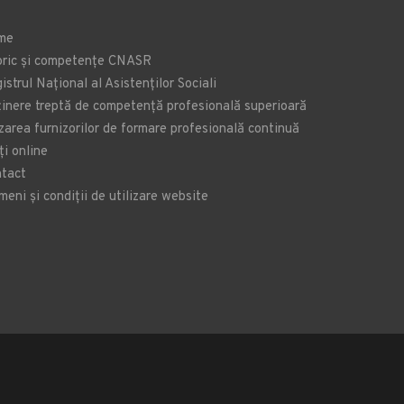
me
oric și competențe CNASR
istrul Național al Asistenților Sociali
inere treptă de competență profesională superioară
zarea furnizorilor de formare profesională continuă
ți online
tact
meni și condiții de utilizare website