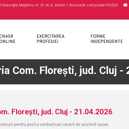
l Gheorghe Magheru, nr. 31, et. 6, sector 1, Bucuresti, cod postal 010325
CNASR
EXERCITAREA
FORME
ONLINE
PROFESIEI
INDEPENDENTE
a Com. Florești, jud. Cluj -
. Florești, jud. Cluj - 21.04.2026
concurs pentru postul contractual vacant de asistent social.