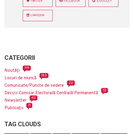
TWITTER
FACEBOOK
GOOGLE+
LINKEDIN
CATEGORII
119
Noutăți
163
Locuri de muncă
22
Comunicate/Puncte de vedere
12
Decizii Comisie Electorală Centrală Permanentă
42
Newsletter
11
Publicații
TAG CLOUDS