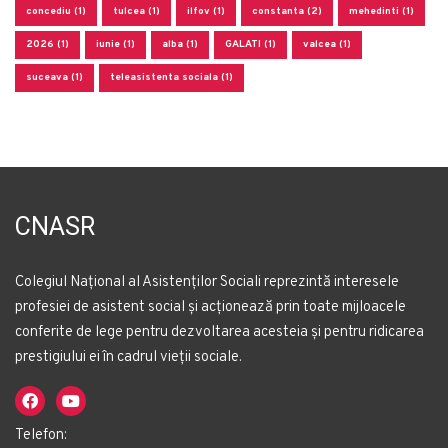
concediu (1)
tulcea (1)
ilfov (1)
constanta (2)
mehedinti (1)
2026 (1)
iunie (1)
alba (1)
GALATI (1)
valcea (1)
suceava (1)
teleasistenta sociala (1)
CNASR
Colegiul Național al Asistenților Sociali reprezintă interesele
profesiei de asistent social și acționează prin toate mijloacele
conferite de lege pentru dezvoltarea acesteia și pentru ridicarea
prestigiului ei în cadrul vieții sociale.
Telefon: