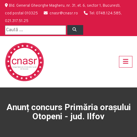
Bld. General Gheorghe Magheru, nr. 31, et. 6, sector 1, Bucuresti,
cod postal 010325
cnasr@cnasr.ro
Tel: 0748.124.585,
021.317.51.25
Anunț concurs Primăria orașului
Otopeni - jud. Ilfov