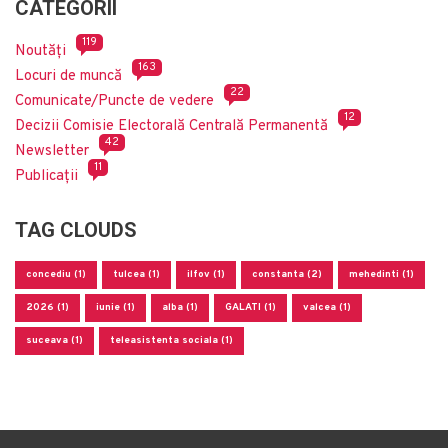
CATEGORII
119
Noutăți
163
Locuri de muncă
22
Comunicate/Puncte de vedere
12
Decizii Comisie Electorală Centrală Permanentă
42
Newsletter
11
Publicații
TAG CLOUDS
concediu (1)
tulcea (1)
ilfov (1)
constanta (2)
mehedinti (1)
2026 (1)
iunie (1)
alba (1)
GALATI (1)
valcea (1)
suceava (1)
teleasistenta sociala (1)