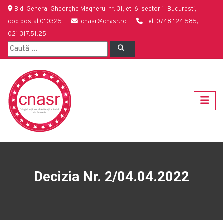
Bld. General Gheorghe Magheru, nr. 31, et. 6, sector 1, Bucuresti,
cod postal 010325
cnasr@cnasr.ro
Tel: 0748.124.585,
021.317.51.25
Decizia Nr. 2/04.04.2022