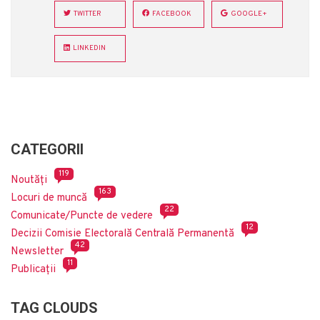
TWITTER
FACEBOOK
GOOGLE+
LINKEDIN
CATEGORII
119
Noutăți
163
Locuri de muncă
22
Comunicate/Puncte de vedere
12
Decizii Comisie Electorală Centrală Permanentă
42
Newsletter
11
Publicații
TAG CLOUDS