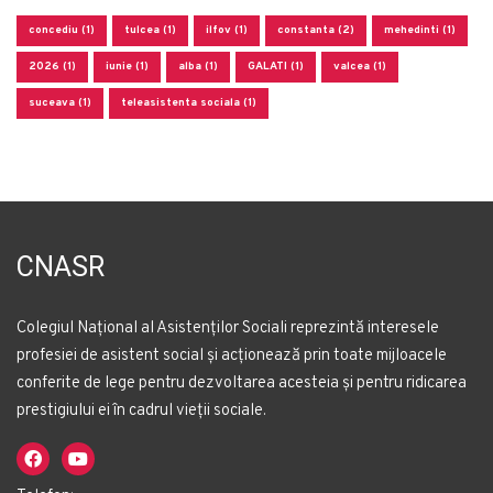
concediu (1)
tulcea (1)
ilfov (1)
constanta (2)
mehedinti (1)
2026 (1)
iunie (1)
alba (1)
GALATI (1)
valcea (1)
suceava (1)
teleasistenta sociala (1)
CNASR
Colegiul Național al Asistenților Sociali reprezintă interesele
profesiei de asistent social și acționează prin toate mijloacele
conferite de lege pentru dezvoltarea acesteia și pentru ridicarea
prestigiului ei în cadrul vieții sociale.