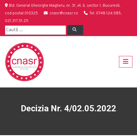
Bld. General Gheorghe Magheru, nr. 31, et. 6, sector 1, Bucuresti,
cod postal 010325
cnasr@cnasr.ro
Tel: 0748.124.585,
021.317.51.25
Decizia Nr. 4/02.05.2022