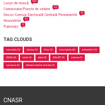
163
Locuri de muncă
22
Comunicate/Puncte de vedere
12
Decizii Comisie Electorală Centrală Permanentă
42
Newsletter
11
Publicații
TAG CLOUDS
concediu (1)
tulcea (1)
ilfov (1)
constanta (2)
mehedinti (1)
2026 (1)
iunie (1)
alba (1)
GALATI (1)
valcea (1)
suceava (1)
teleasistenta sociala (1)
CNASR