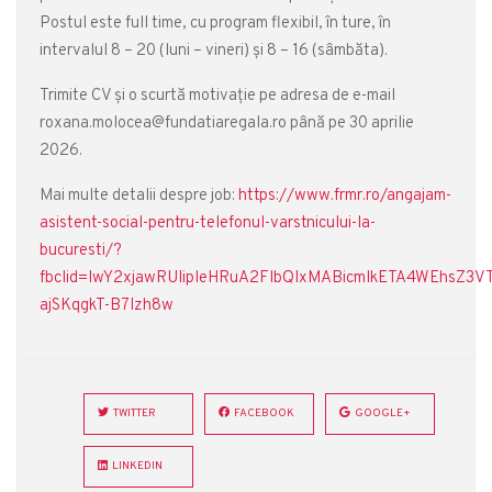
Postul este full time, cu program flexibil, în ture, în
intervalul 8 – 20 (luni – vineri) și 8 – 16 (sâmbăta).
Trimite CV și o scurtă motivație pe adresa de e-mail
roxana.molocea@fundatiaregala.ro până pe 30 aprilie
2026.
Mai multe detalii despre job:
https://www.frmr.ro/angajam-
asistent-social-pentru-telefonul-varstnicului-la-
bucuresti/?
fbclid=IwY2xjawRUIipleHRuA2FlbQIxMABicmlkETA4WEh
ajSKqgkT-B7Izh8w
TWITTER
FACEBOOK
GOOGLE+
LINKEDIN