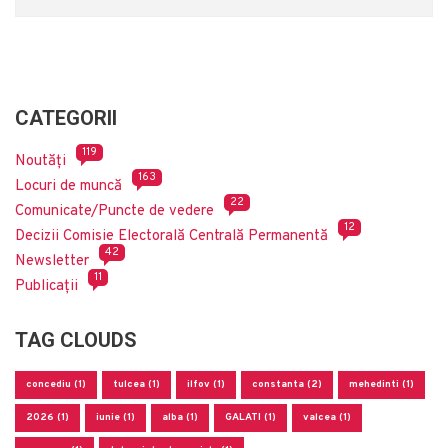
CATEGORII
119
Noutăți
163
Locuri de muncă
22
Comunicate/Puncte de vedere
12
Decizii Comisie Electorală Centrală Permanentă
42
Newsletter
11
Publicații
TAG CLOUDS
concediu (1)
tulcea (1)
ilfov (1)
constanta (2)
mehedinti (1)
2026 (1)
iunie (1)
alba (1)
GALATI (1)
valcea (1)