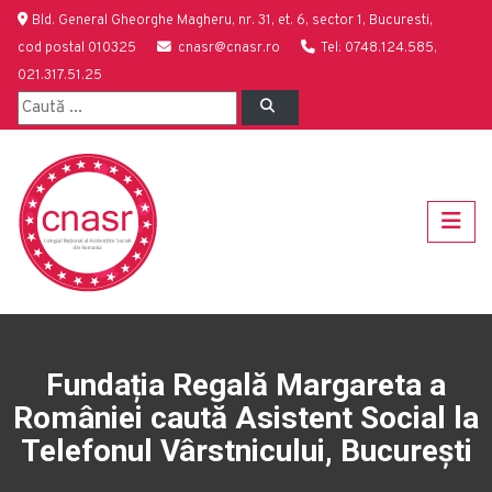
Bld. General Gheorghe Magheru, nr. 31, et. 6, sector 1, Bucuresti,
cod postal 010325
cnasr@cnasr.ro
Tel: 0748.124.585,
021.317.51.25
Fundația Regală Margareta a
României caută Asistent Social la
Telefonul Vârstnicului, București