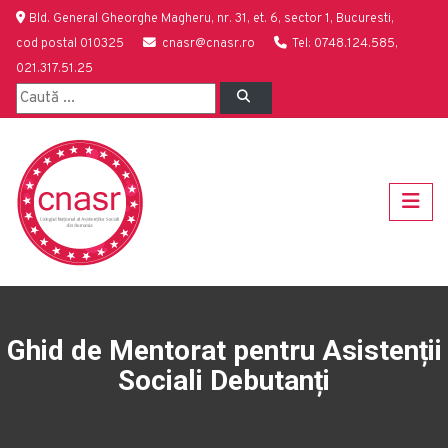
Bld. General Gheorghe Magheru, nr. 31, et. 6, sector 1, Bucuresti,
cod postal 010325
cnasr@cnasr.ro
Tel: 0748.124.585,
021.317.51.25
Ghid de Mentorat pentru Asistenții
Sociali Debutanți