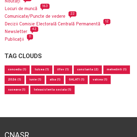
Noutăți
163
Locuri de muncă
22
Comunicate/Puncte de vedere
12
Decizii Comisie Electorală Centrală Permanentă
42
Newsletter
11
Publicații
TAG CLOUDS
concediu (1)
tulcea (1)
ilfov (1)
constanta (2)
mehedinti (1)
2026 (1)
iunie (1)
alba (1)
GALATI (1)
valcea (1)
suceava (1)
teleasistenta sociala (1)
CNASR