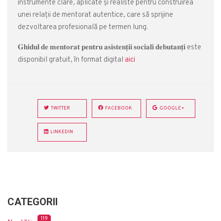
instrumente clare, aplicate și realiste pentru construirea
unei relații de mentorat autentice, care să sprijine
dezvoltarea profesională pe termen lung.
𝐆𝐡𝐢𝐝𝐮𝐥 𝐝𝐞 𝐦𝐞𝐧𝐭𝐨𝐫𝐚𝐭 𝐩𝐞𝐧𝐭𝐫𝐮 𝐚𝐬𝐢𝐬𝐭𝐞𝐧𝐭̦𝐢𝐢 𝐬𝐨𝐜𝐢𝐚𝐥𝐢 𝐝𝐞𝐛𝐮𝐭𝐚𝐧𝐭̦𝐢 este
disponibil gratuit, în format digital
aici
TWITTER
FACEBOOK
GOOGLE+
LINKEDIN
CATEGORII
119