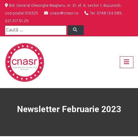
Bld. General Gheorghe Magheru, nr. 31, et. 6, sector 1, Bucuresti,
cod postal 010325
cnasr@cnasr.ro
Tel: 0748.124.585,
021.317.51.25
Newsletter Februarie 2023