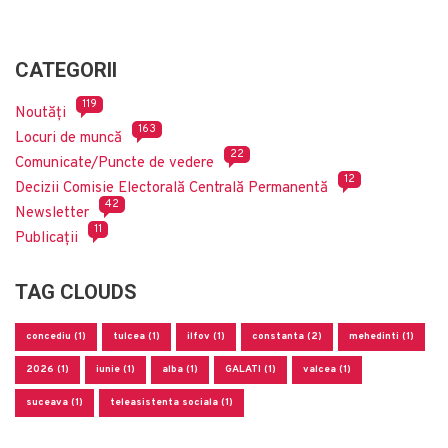
CATEGORII
119
Noutăți
163
Locuri de muncă
22
Comunicate/Puncte de vedere
12
Decizii Comisie Electorală Centrală Permanentă
42
Newsletter
11
Publicații
TAG CLOUDS
concediu (1)
tulcea (1)
ilfov (1)
constanta (2)
mehedinti (1)
2026 (1)
iunie (1)
alba (1)
GALATI (1)
valcea (1)
suceava (1)
teleasistenta sociala (1)