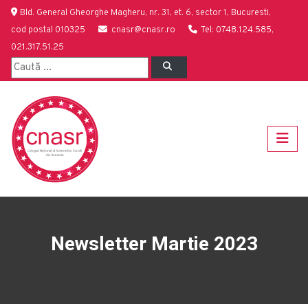
Bld. General Gheorghe Magheru, nr. 31, et. 6, sector 1, Bucuresti,
cod postal 010325
cnasr@cnasr.ro
Tel: 0748.124.585,
021.317.51.25
Newsletter Martie 2023