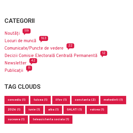
CATEGORII
119
Noutăți
163
Locuri de muncă
22
Comunicate/Puncte de vedere
12
Decizii Comisie Electorală Centrală Permanentă
42
Newsletter
11
Publicații
TAG CLOUDS
concediu (1)
tulcea (1)
ilfov (1)
constanta (2)
mehedinti (1)
2026 (1)
iunie (1)
alba (1)
GALATI (1)
valcea (1)
suceava (1)
teleasistenta sociala (1)