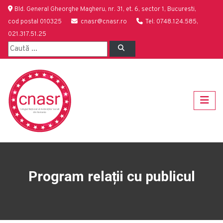
Bld. General Gheorghe Magheru, nr. 31, et. 6, sector 1, Bucuresti,
cod postal 010325
cnasr@cnasr.ro
Tel: 0748.124.585,
021.317.51.25
Program relații cu publicul