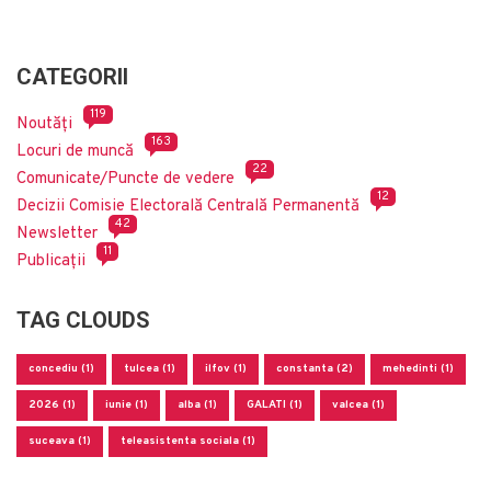
CATEGORII
119
Noutăți
163
Locuri de muncă
22
Comunicate/Puncte de vedere
12
Decizii Comisie Electorală Centrală Permanentă
42
Newsletter
11
Publicații
TAG CLOUDS
concediu (1)
tulcea (1)
ilfov (1)
constanta (2)
mehedinti (1)
2026 (1)
iunie (1)
alba (1)
GALATI (1)
valcea (1)
suceava (1)
teleasistenta sociala (1)