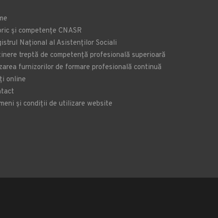
me
oric și competențe CNASR
istrul Național al Asistenților Sociali
inere treptă de competență profesională superioară
zarea furnizorilor de formare profesională continuă
ți online
tact
meni și condiții de utilizare website