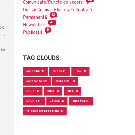
Comunicate/Puncte de vedere
Decizii Comisie Electorală Centrală
12
Permanentă
42
Newsletter
t o
11
Publicații
este
 lor
TAG CLOUDS
e
concediu (1)
tulcea (1)
ilfov (1)
constanta (2)
mehedinti (1)
2026 (1)
iunie (1)
alba (1)
GALATI (1)
valcea (1)
suceava (1)
teleasistenta sociala (1)