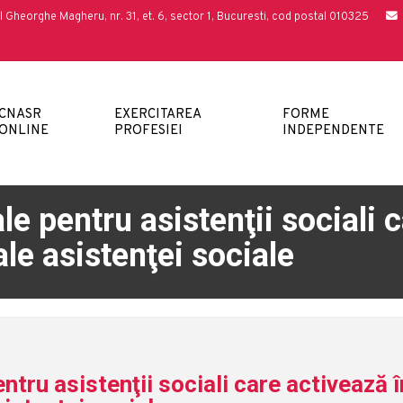
l Gheorghe Magheru, nr. 31, et. 6, sector 1, Bucuresti, cod postal 010325
CNASR
EXERCITAREA
FORME
ONLINE
PROFESIEI
INDEPENDENTE
e pentru asistenţii sociali c
le asistenţei sociale
tru asistenţii sociali care activează î