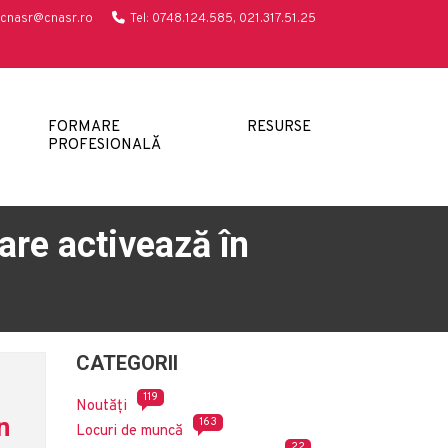
cnasr@cnasr.ro
Tel: 0748.124.585, 021.317.51.25
FORMARE
RESURSE
PROFESIONALĂ
are activează în
CATEGORII
119
Noutăți
n
163
Locuri de muncă
22