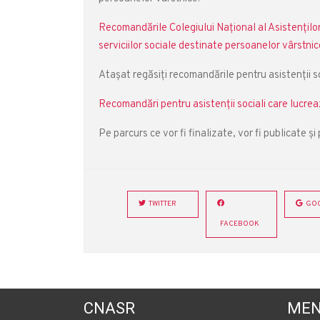
Recomandările Colegiului Naţional al Asistenţilor 
serviciilor sociale destinate persoanelor vârstnic
Atașat regăsiți recomandările pentru asistenți
Recomandări pentru asistenţii sociali care lu
Pe parcurs ce vor fi finalizate, vor fi publicate și
TWITTER
GOO
FACEBOOK
CNASR
MEN