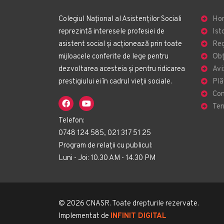
Colegiul Național al Asistenților Sociali
Ho
reprezintă interesele profesiei de
Ist
asistent social și acționează prin toate
Reg
mijloacele conferite de lege pentru
Obț
dezvoltarea acesteia și pentru ridicarea
Avi
prestigiului ei în cadrul vieții sociale.
Plă
Con
Ter
Telefon:
0748 124 585, 021 317 51 25
Program de relații cu publicul:
Luni - Joi: 10.30 AM - 14.30 PM
© 2026 CNASR. Toate drepturile rezervate.
Implementat de
INFINIT DIGITAL