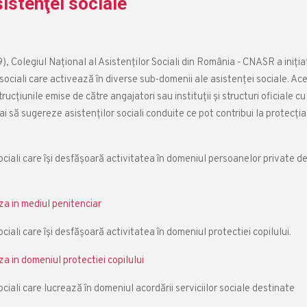
istenţei sociale
 Colegiul Naţional al Asistenţilor Sociali din România - CNASR a iniţia
sociali care activează în diverse sub-domenii ale asistenţei sociale. Ac
cţiunile emise de către angajatori sau instituţii şi structuri oficiale cu
mai să sugereze asistenţilor sociali conduite ce pot contribui la protecţia
ociali care își desfășoară activitatea în domeniul persoanelor private d
za in mediul penitenciar
iali care își desfășoară activitatea în domeniul protectiei copilului.
a in domeniul protectiei copilului
ciali care lucrează în domeniul acordării serviciilor sociale destinate