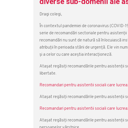
diverse sub-domenii ale as
Dragi colegi,
În contextul pandemiei de coronavirus (COVID-19),
serie de recomandări sectoriale pentru asistenţii 
recomandări nu sunt de natură să înlocuiască instru
atribuţii în perioada stării de urgenţă. Ele vin nu
şi a celor cu care aceştia interacţioneză.
Atașat regăsiți recomandările pentru asistenții s
libertate.
Recomandari pentru asistentii sociali care lucrea
Atașat regăsiți recomandările pentru asistenții soc
Recomandari pentru asistentii sociali care lucreaz
Atașat regăsiți recomandările pentru asistenții so
persoanelor vârstnice.