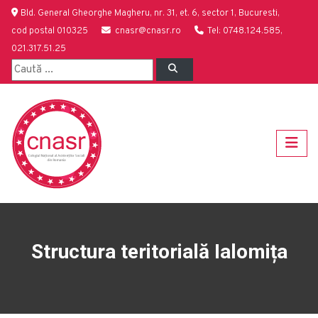
Bld. General Gheorghe Magheru, nr. 31, et. 6, sector 1, Bucuresti,
cod postal 010325
cnasr@cnasr.ro
Tel: 0748.124.585,
021.317.51.25
Structura teritorială Ialomița