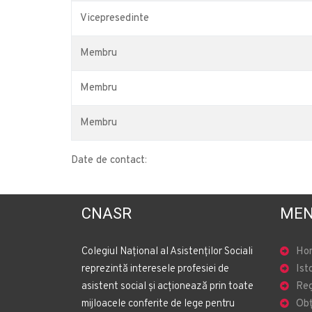
Vicepresedinte
Membru
Membru
Membru
Date de contact
:
CNASR
MEN
Colegiul Național al Asistenților Sociali
Ho
reprezintă interesele profesiei de
Ist
asistent social și acționează prin toate
Reg
mijloacele conferite de lege pentru
Obț