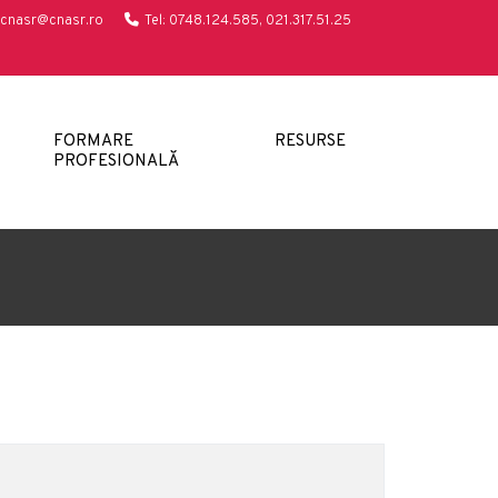
cnasr@cnasr.ro
Tel: 0748.124.585, 021.317.51.25
FORMARE
RESURSE
PROFESIONALĂ