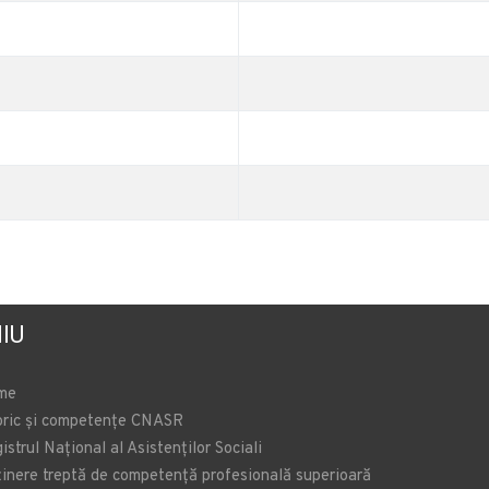
IU
me
oric și competențe CNASR
istrul Național al Asistenților Sociali
inere treptă de competență profesională superioară