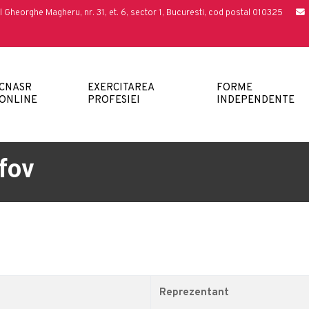
l Gheorghe Magheru, nr. 31, et. 6, sector 1, Bucuresti, cod postal 010325
CNASR
EXERCITAREA
FORME
ONLINE
PROFESIEI
INDEPENDENTE
lfov
Reprezentant