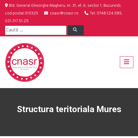
Bld. General Gheorghe Magheru, nr. 31, et. 6, sector 1, Bucuresti,
cod postal 010325
cnasr@cnasr.ro
Tel: 0748.124.585,
021.317.51.25
Structura teritoriala Mures