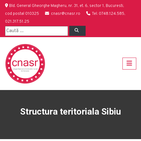
Bld. General Gheorghe Magheru, nr. 31, et. 6, sector 1, Bucuresti,
cod postal 010325
cnasr@cnasr.ro
Tel: 0748.124.585,
021.317.51.25
Structura teritoriala Sibiu