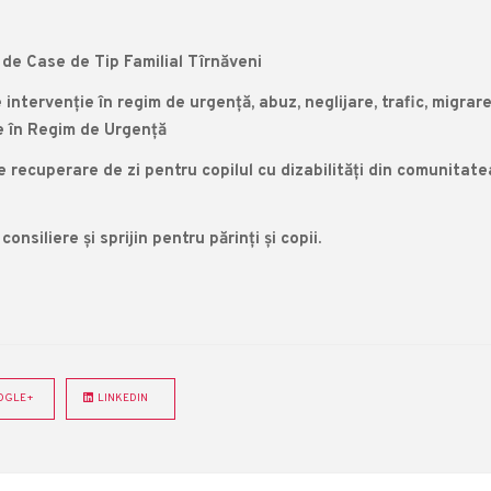
de Case de Tip Familial Tîrnăveni
intervenție în regim de urgență, abuz, neglijare, trafic, migrare
re în Regim de Urgență
e recuperare de zi pentru copilul cu dizabilități din comunitate
nsiliere și sprijin pentru părinți și copii.
GLE+
LINKEDIN