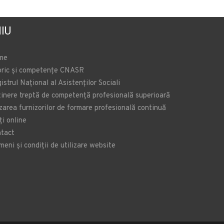
IU
me
oric și competențe CNASR
istrul Național al Asistenților Sociali
inere treptă de competență profesională superioară
zarea furnizorilor de formare profesională continuă
ți online
tact
meni și condiții de utilizare website