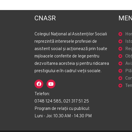
CNASR
MEN
Colegiul Național al Asistenților Sociali
Ho
reprezintă interesele profesiei de
Ist
asistent social și acționează prin toate
Reg
mijloacele conferite de lege pentru
Obț
dezvoltarea acesteia și pentru ridicarea
Avi
prestigiului ei în cadrul vieții sociale.
Plă
Con
Ter
Telefon:
0748 124 585, 021 317 51 25
Program de relații cu publicul:
Luni - Joi: 10.30 AM - 14.30 PM