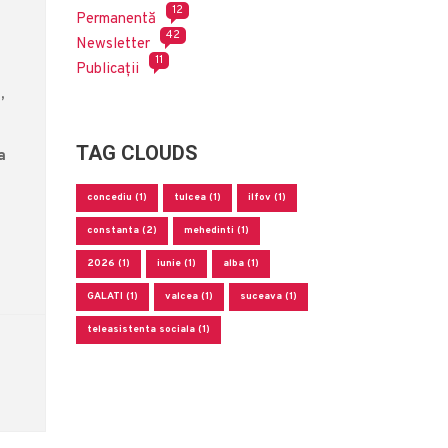
12
Permanentă
42
Newsletter
11
Publicații
,
TAG CLOUDS
a
concediu (1)
tulcea (1)
ilfov (1)
constanta (2)
mehedinti (1)
2026 (1)
iunie (1)
alba (1)
GALATI (1)
valcea (1)
suceava (1)
teleasistenta sociala (1)