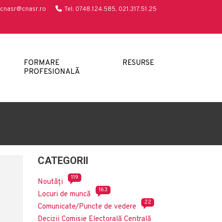
cnasr@cnasr.ro
Tel: 0748.124.585, 021.317.51.25
FORMARE
RESURSE
PROFESIONALĂ
CATEGORII
119
Noutăți
163
Locuri de muncă
22
Comunicate/Puncte de vedere
Decizii Comisie Electorală Centrală