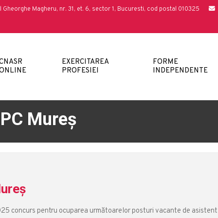
l Gheorghe Magheru, nr. 31, et. 6, sector 1, Bucuresti, cod postal 010325
CNASR
EXERCITAREA
FORME
ONLINE
PROFESIEI
INDEPENDENTE
SPC Mureș
ureș
5 concurs pentru ocuparea următoarelor posturi vacante de asistent