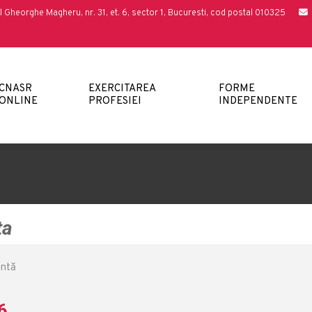
l Gheorghe Magheru, nr. 31, et. 6, sector 1, Bucuresti, cod postal 010325
CNASR
EXERCITAREA
FORME
ONLINE
PROFESIEI
INDEPENDENTE
ta
entă
6