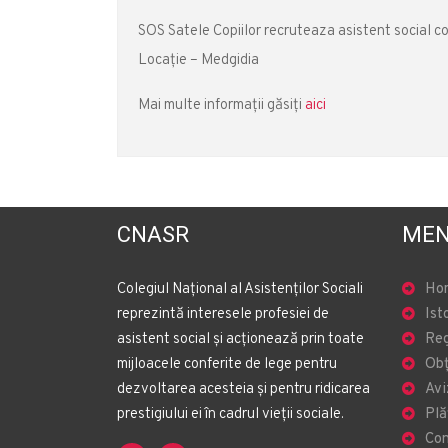
SOS Satele Copiilor recruteaza asistent social 
Locație – Medgidia
Mai multe informații găsiți
aici
CNASR
MEN
Colegiul Național al Asistenților Sociali
Ho
reprezintă interesele profesiei de
Ist
asistent social și acționează prin toate
Reg
mijloacele conferite de lege pentru
Obț
dezvoltarea acesteia și pentru ridicarea
Avi
prestigiului ei în cadrul vieții sociale.
Plă
Con