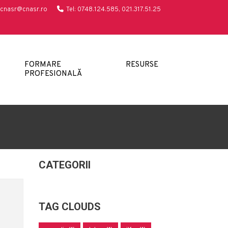
cnasr@cnasr.ro
Tel: 0748.124.585, 021.317.51.25
FORMARE
RESURSE
PROFESIONALĂ
CATEGORII
TAG CLOUDS