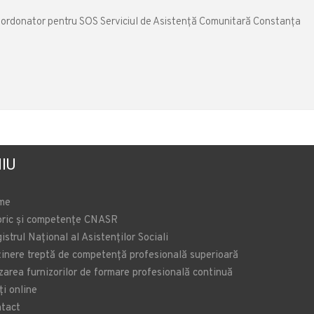
coordonator pentru SOS Serviciul de Asistență Comunitară Constanţa
IU
me
oric și competențe CNASR
istrul Național al Asistenților Sociali
inere treptă de competență profesională superioară
zarea furnizorilor de formare profesională continuă
ți online
tact