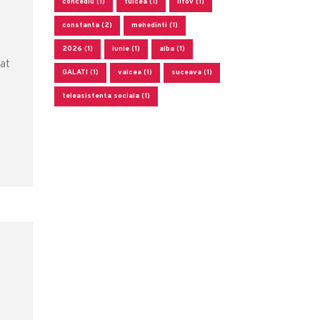
concediu (1)
tulcea (1)
ilfov (1)
constanta (2)
mehedinti (1)
2026 (1)
iunie (1)
alba (1)
bat
GALATI (1)
valcea (1)
suceava (1)
teleasistenta sociala (1)