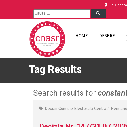
Bld. Genera
HOME
DESPRE
Tag Results
Search results for
constan
Decizii Comisie Electorală Centrală Perman
Decizia Nr. 147/31.07.202