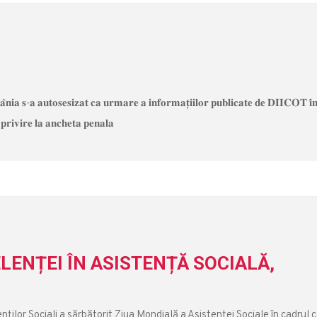
𝐦𝐚̂𝐧𝐢𝐚 𝐬-𝐚 𝐚𝐮𝐭𝐨𝐬𝐞𝐬𝐢𝐳𝐚𝐭 𝐜𝐚 𝐮𝐫𝐦𝐚𝐫𝐞 𝐚 𝐢𝐧𝐟𝐨𝐫𝐦𝐚𝐭̦𝐢𝐢𝐥𝐨𝐫 𝐩𝐮𝐛𝐥𝐢𝐜𝐚𝐭𝐞 𝐝𝐞 𝐃𝐈𝐈𝐂𝐎𝐓 𝐢̂
𝐩𝐫𝐢𝐯𝐢𝐫𝐞 𝐥𝐚 𝐚𝐧𝐜𝐡𝐞𝐭𝐚 𝐩𝐞𝐧𝐚𝐥𝐚
LENȚEI ÎN ASISTENȚĂ SOCIALĂ,
nţilor Sociali a sărbătorit Ziua Mondială a Asistenţei Sociale în cadrul c