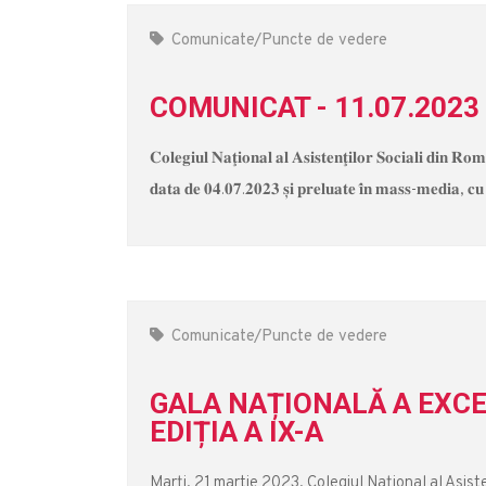
Comunicate/Puncte de vedere
COMUNICAT - 11.07.2023
𝐂𝐨𝐥𝐞𝐠𝐢𝐮𝐥 𝐍𝐚𝐭̧𝐢𝐨𝐧𝐚𝐥 𝐚𝐥 𝐀𝐬𝐢𝐬𝐭𝐞𝐧𝐭̧𝐢𝐥𝐨𝐫 𝐒𝐨𝐜𝐢𝐚𝐥𝐢 𝐝𝐢𝐧 𝐑
𝐝𝐚𝐭𝐚 𝐝𝐞 𝟎𝟒.𝟎𝟕.𝟐𝟎𝟐𝟑 𝐬̦𝐢 𝐩𝐫𝐞𝐥𝐮𝐚𝐭𝐞 𝐢̂𝐧 𝐦𝐚𝐬𝐬-𝐦𝐞𝐝𝐢𝐚, 𝐜𝐮 
Comunicate/Puncte de vedere
GALA NAȚIONALĂ A EXCE
EDIȚIA A IX-A
Marţi, 21 martie 2023, Colegiul Naţional al Asiste