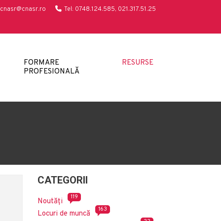
cnasr@cnasr.ro
Tel: 0748.124.585, 021.317.51.25
FORMARE
RESURSE
PROFESIONALĂ
CATEGORII
119
Noutăți
163
Locuri de muncă