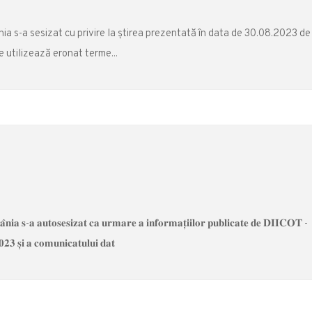
nia s-a sesizat cu privire la știrea prezentată în data de 30.08.2023 de
se utilizează eronat terme...
𝐨𝐦𝐚̂𝐧𝐢𝐚 𝐬-𝐚 𝐚𝐮𝐭𝐨𝐬𝐞𝐬𝐢𝐳𝐚𝐭 𝐜𝐚 𝐮𝐫𝐦𝐚𝐫𝐞 𝐚 𝐢𝐧𝐟𝐨𝐫𝐦𝐚𝐭̦𝐢𝐢𝐥𝐨𝐫 𝐩𝐮𝐛𝐥𝐢𝐜𝐚𝐭𝐞 𝐝𝐞 𝐃𝐈𝐈𝐂𝐎𝐓 -
𝟐𝟑 𝐬̦𝐢 𝐚 𝐜𝐨𝐦𝐮𝐧𝐢𝐜𝐚𝐭𝐮𝐥𝐮𝐢 𝐝𝐚𝐭