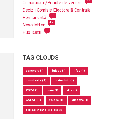
22
Comunicate/Puncte de vedere
Decizii Comisie Electorală Centrală
12
Permanentă
42
Newsletter
11
Publicații
TAG CLOUDS
concediu (1)
tulcea (1)
ilfov (1)
constanta (2)
mehedinti (1)
2026 (1)
iunie (1)
alba (1)
GALATI (1)
valcea (1)
suceava (1)
teleasistenta sociala (1)