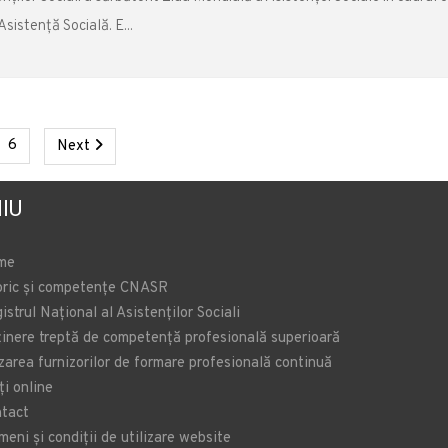
Asistenţă Socială. E...
ent)
(current)
Next
6
Next
IU
me
oric și competențe CNASR
istrul Național al Asistenților Sociali
inere treptă de competență profesională superioară
zarea furnizorilor de formare profesională continuă
ți online
tact
meni și condiții de utilizare website