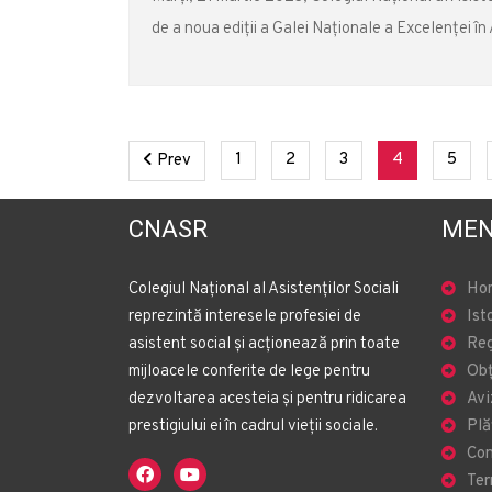
de a noua ediții a Galei Naţionale a Excelenţei în 
Previous
(current)
(current)
(current)
(current)
(curr
1
2
3
4
5
Prev
CNASR
MEN
Colegiul Național al Asistenților Sociali
Ho
reprezintă interesele profesiei de
Ist
asistent social și acționează prin toate
Reg
mijloacele conferite de lege pentru
Obț
dezvoltarea acesteia și pentru ridicarea
Avi
prestigiului ei în cadrul vieții sociale.
Plă
Con
Ter