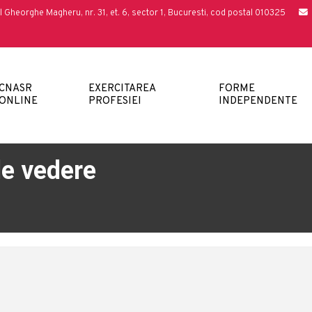
l Gheorghe Magheru, nr. 31, et. 6, sector 1, Bucuresti, cod postal 010325
CNASR
EXERCITAREA
FORME
ONLINE
PROFESIEI
INDEPENDENTE
e vedere