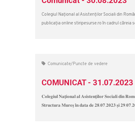
Comunicat - 30.08.2023
Colegiul Naţional al Asistenţilor Sociali din Româ
publicația online stiripesurse.ro în cadrul căreia 
Comunicate/Puncte de vedere
COMUNICAT - 31.07.2023
𝐂𝐨𝐥𝐞𝐠𝐢𝐮𝐥 𝐍𝐚𝐭̧𝐢𝐨𝐧𝐚𝐥 𝐚𝐥 𝐀𝐬𝐢𝐬𝐭𝐞𝐧𝐭̧𝐢𝐥𝐨𝐫 𝐒𝐨𝐜𝐢𝐚𝐥𝐢 𝐝𝐢𝐧 𝐑
𝐒𝐭𝐫𝐮𝐜𝐭𝐮𝐫𝐚 𝐌𝐮𝐫𝐞𝐬̦ 𝐢̂𝐧 𝐝𝐚𝐭𝐚 𝐝𝐞 𝟐𝟖.𝟎𝟕.𝟐𝟎𝟐𝟑 𝐬̦𝐢 𝟐𝟗.𝟎𝟕.𝟐