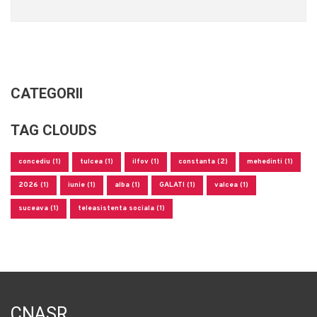
CATEGORII
TAG CLOUDS
concediu (1)
tulcea (1)
ilfov (1)
constanta (2)
mehedinti (1)
2026 (1)
iunie (1)
alba (1)
GALATI (1)
valcea (1)
suceava (1)
teleasistenta sociala (1)
CNASR