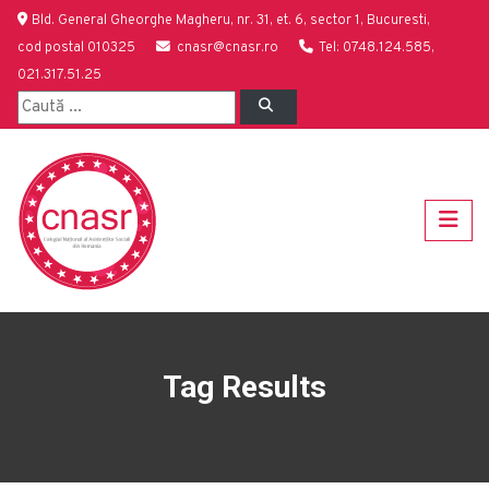
Bld. General Gheorghe Magheru, nr. 31, et. 6, sector 1, Bucuresti,
cod postal 010325
cnasr@cnasr.ro
Tel: 0748.124.585,
021.317.51.25
Tag Results