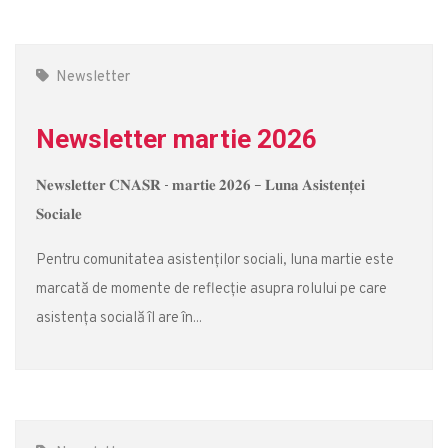
Newsletter
Newsletter martie 2026
𝐍𝐞𝐰𝐬𝐥𝐞𝐭𝐭𝐞𝐫 𝐂𝐍𝐀𝐒𝐑 - 𝐦𝐚𝐫𝐭𝐢𝐞 𝟐𝟎𝟐𝟔 – 𝐋𝐮𝐧𝐚 𝐀𝐬𝐢𝐬𝐭𝐞𝐧𝐭̦𝐞𝐢
𝐒𝐨𝐜𝐢𝐚𝐥𝐞
Pentru comunitatea asistenților sociali, luna martie este
marcată de momente de reflecție asupra rolului pe care
asistența socială îl are în...