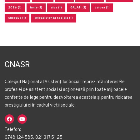
2026 (1)
iunie (1)
alba (1)
GALATI (1)
valcea (1)
suceava (1)
teleasistenta sociala (1)
CNASR
Colegiul Național al Asistenților Sociali reprezintă interesele
profesiei de asistent social și acționează prin toate mijloacele
conferite de lege pentru dezvoltarea acesteia și pentru ridicarea
prestigiului ei în cadrul vieții sociale.
Telefon:
0748 124 585, 021 317 51 25