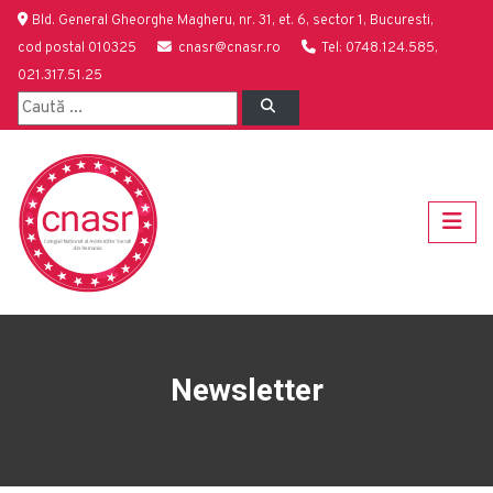
Bld. General Gheorghe Magheru, nr. 31, et. 6, sector 1, Bucuresti,
cod postal 010325
cnasr@cnasr.ro
Tel: 0748.124.585,
021.317.51.25
Newsletter