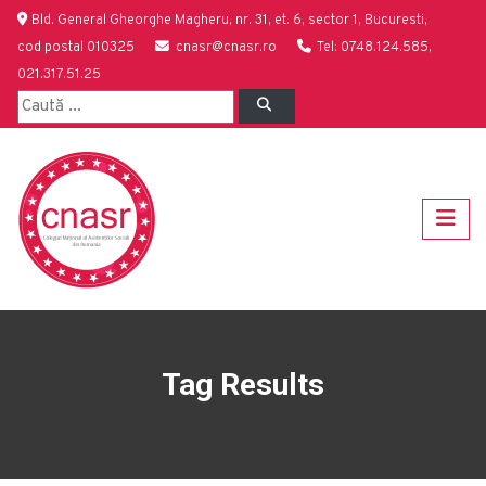
Bld. General Gheorghe Magheru, nr. 31, et. 6, sector 1, Bucuresti,
cod postal 010325
cnasr@cnasr.ro
Tel: 0748.124.585,
021.317.51.25
Tag Results