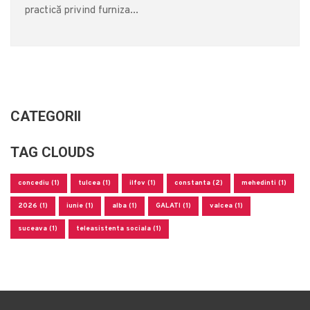
practică privind furniza...
CATEGORII
TAG CLOUDS
concediu (1)
tulcea (1)
ilfov (1)
constanta (2)
mehedinti (1)
2026 (1)
iunie (1)
alba (1)
GALATI (1)
valcea (1)
suceava (1)
teleasistenta sociala (1)