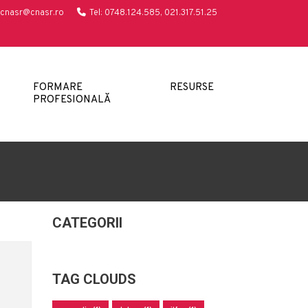
cnasr@cnasr.ro
Tel: 0748.124.585, 021.317.51.25
FORMARE
RESURSE
PROFESIONALĂ
CATEGORII
TAG CLOUDS