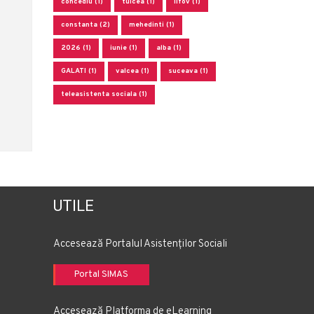
concediu (1)
tulcea (1)
ilfov (1)
constanta (2)
mehedinti (1)
2026 (1)
iunie (1)
alba (1)
GALATI (1)
valcea (1)
suceava (1)
teleasistenta sociala (1)
UTILE
Accesează Portalul Asistenților Sociali
Portal SIMAS
Accesează Platforma de eLearning