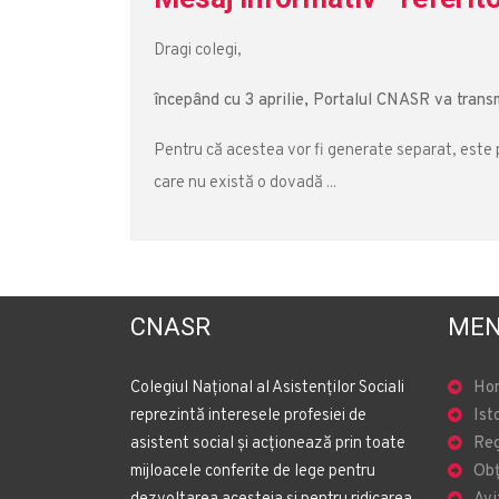
Dragi colegi,
începând cu 3 aprilie, Portalul CNASR va transmi
Pentru că acestea vor fi generate separat, este po
care nu există o dovadă ...
CNASR
MEN
Colegiul Național al Asistenților Sociali
Ho
reprezintă interesele profesiei de
Ist
asistent social și acționează prin toate
Reg
mijloacele conferite de lege pentru
Obț