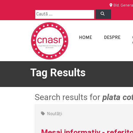
Bld. Genera
HOME
DESPRE
Tag Results
Search results for
plata cot
Noutăți
Mesaj informativ - referito