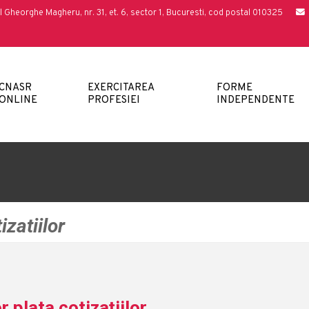
l Gheorghe Magheru, nr. 31, et. 6, sector 1, Bucuresti, cod postal 010325
CNASR
EXERCITAREA
FORME
ONLINE
PROFESIEI
INDEPENDENTE
izatiilor
r plata cotizațiilor