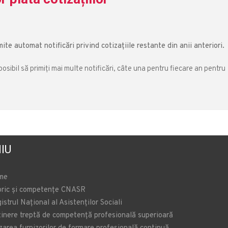
te automat notificări privind cotizațiile restante din anii anteriori.
sibil să primiți mai multe notificări, câte una pentru fiecare an pentru
IU
me
oric și competențe CNASR
istrul Național al Asistenților Sociali
inere treptă de competență profesională superioară