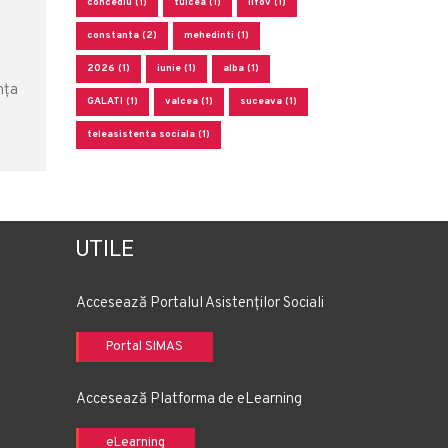
concediu (1)
tulcea (1)
ilfov (1)
constanta (2)
mehedinti (1)
2026 (1)
iunie (1)
alba (1)
nța
GALATI (1)
valcea (1)
suceava (1)
teleasistenta sociala (1)
UTILE
Accesează Portalul Asistenților Sociali
Portal SIMAS
Accesează Platforma de eLearning
eLearning