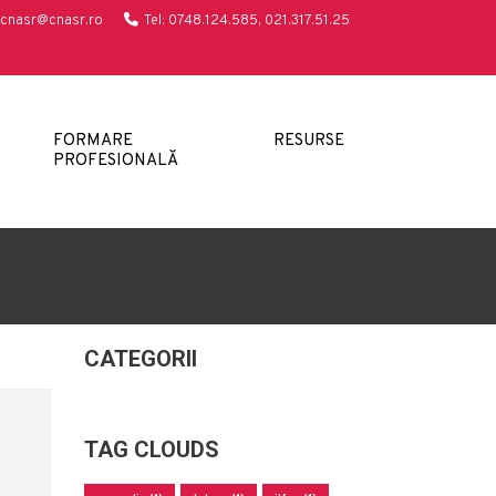
cnasr@cnasr.ro
Tel: 0748.124.585, 021.317.51.25
FORMARE
RESURSE
PROFESIONALĂ
CATEGORII
TAG CLOUDS