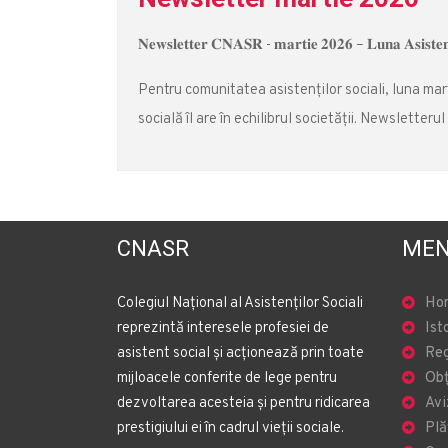
𝐍𝐞𝐰𝐬𝐥𝐞𝐭𝐭𝐞𝐫 𝐂𝐍𝐀𝐒𝐑 - 𝐦𝐚𝐫𝐭𝐢𝐞 𝟐𝟎𝟐𝟔 – 𝐋𝐮𝐧𝐚 𝐀𝐬𝐢𝐬𝐭𝐞𝐧𝐭̦
Pentru comunitatea asistenților sociali, luna ma
socială îl are în echilibrul societății. Newsletteru
CNASR
MEN
Colegiul Național al Asistenților Sociali
Ho
reprezintă interesele profesiei de
Ist
asistent social și acționează prin toate
Reg
mijloacele conferite de lege pentru
Obț
dezvoltarea acesteia și pentru ridicarea
Avi
prestigiului ei în cadrul vieții sociale.
Plă