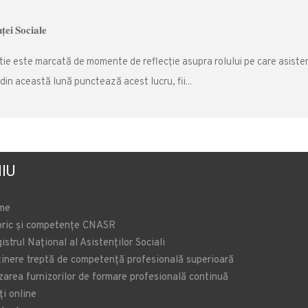
𝐞𝐢 𝐒𝐨𝐜𝐢𝐚𝐥𝐞
rtie este marcată de momente de reflecție asupra rolului pe care asiste
l din această lună punctează acest lucru, fii...
IU
me
oric și competențe CNASR
istrul Național al Asistenților Sociali
inere treptă de competență profesională superioară
zarea furnizorilor de formare profesională continuă
ți online