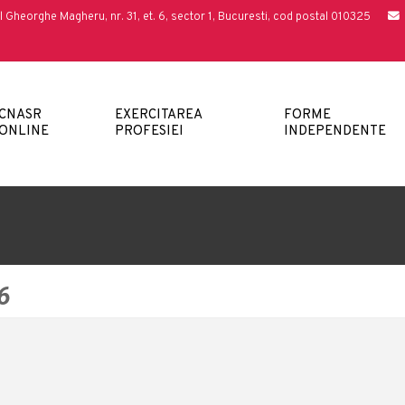
l Gheorghe Magheru, nr. 31, et. 6, sector 1, Bucuresti, cod postal 010325
CNASR
EXERCITAREA
FORME
ONLINE
PROFESIEI
INDEPENDENTE
6