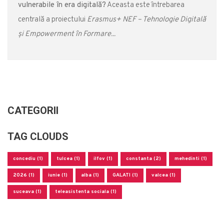
vulnerabile în era digitală?
Aceasta este întrebarea
centrală a proiectului
Erasmus+ NEF – Tehnologie Digitală
și Empowerment în Formare...
CATEGORII
TAG CLOUDS
concediu (1)
tulcea (1)
ilfov (1)
constanta (2)
mehedinti (1)
2026 (1)
iunie (1)
alba (1)
GALATI (1)
valcea (1)
suceava (1)
teleasistenta sociala (1)