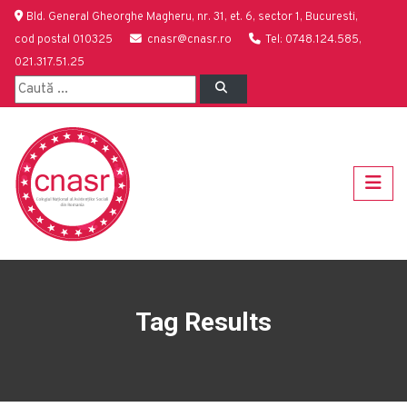
Bld. General Gheorghe Magheru, nr. 31, et. 6, sector 1, Bucuresti,
cod postal 010325
cnasr@cnasr.ro
Tel: 0748.124.585,
021.317.51.25
Tag Results